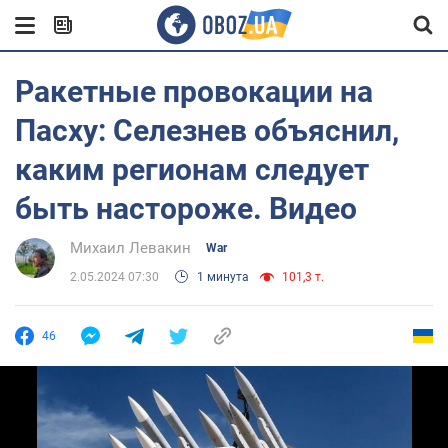
Ракетные провокации на
Пасху: Селезнев объяснил,
каким регионам следует
быть настороже. Видео
Михаил Левакин
War
2.05.2024 07:30
1 минута
101,3 т.
46