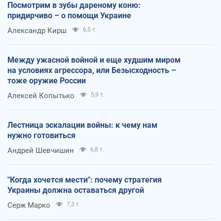
Посмотрим в зубы дареному коню:
придирчиво – о помощи Украине
Александр Кирш
6,5 т.
Между ужасной войной и еще худшим миром
на условиях агрессора, или Безысходность –
тоже оружие России
Алексей Копытько
5,9 т.
Лестница эскалации войны: к чему нам
нужно готовиться
Андрей Шевчишин
6,8 т.
"Когда хочется мести": почему стратегия
Украины должна оставаться другой
Серж Марко
7,3 т.