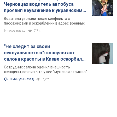
Черновцах водитель автобуса
проявил неуважение к украинским
военным и поплатился за это.
Водителя уволили после конфликта с
Видео
пассажирами и оскорблений в адрес военных
6 часов назад
7,7 т.
"Не следит за своей
сексуальностью": консультант
салона красоты в Киеве оскорбил
женщину после химиотерапии,
Сотрудник салона оценил внешность
разгорелся скандал. Фото
женщины, заявив, что у нее "мужская стрижка"
3 минуты назад
7,2 т.