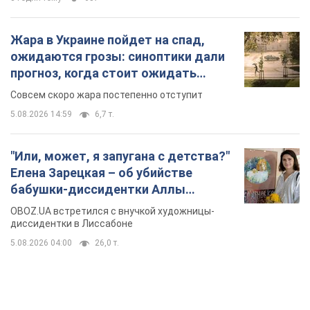
Жара в Украине пойдет на спад,
ожидаются грозы: синоптики дали
прогноз, когда стоит ожидать
изменения погоды
Совсем скоро жара постепенно отступит
5.08.2026 14:59
6,7 т.
"Или, может, я запугана с детства?"
Елена Зарецкая – об убийстве
бабушки-диссидентки Аллы
Горской, критике сына Стуса и
OBOZ.UA встретился с внучкой художницы-
бегстве в Португалию с пятью
диссидентки в Лиссабоне
детьми
5.08.2026 04:00
26,0 т.