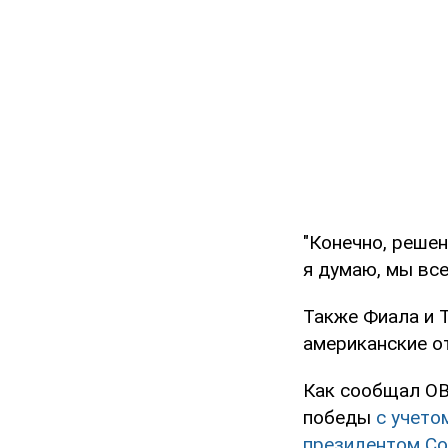
"Конечно, решен
я думаю, мы все
Также Фиала и 
американские о
Как сообщал OB
победы
с учето
президентом С