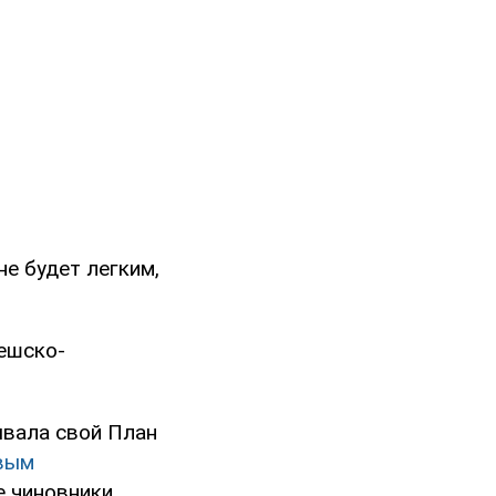
не будет легким,
ешско-
ывала свой План
овым
е чиновники