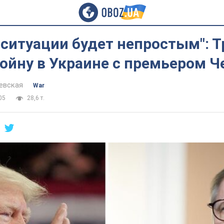
 ситуации будет непростым": 
ойну в Украине с премьером Ч
евская
War
05
28,6 т.