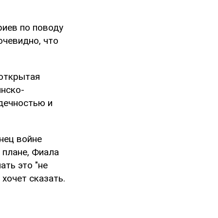
риев по поводу
очевидно, что
 открытая
инско-
рдечностью и
нец войне
 плане, Фиала
ать это "не
 хочет сказать.