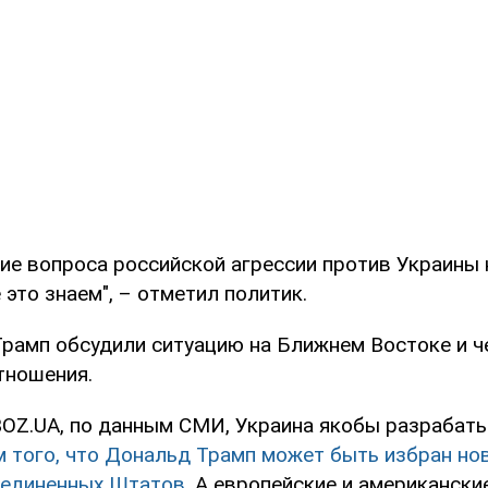
ие вопроса российской агрессии против Украины 
 это знаем", – отметил политик.
Трамп обсудили ситуацию на Ближнем Востоке и ч
тношения.
OZ.UA, по данным СМИ, Украина якобы разрабат
м того, что Дональд Трамп может быть избран н
оединенных Штатов
. А европейские и американски