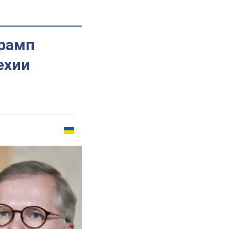
Трамп
ехии