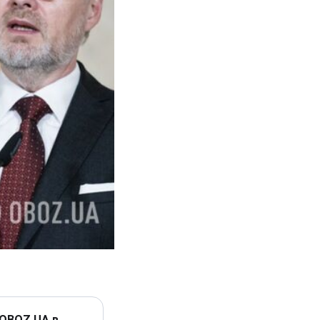
 OBOZ.UA в