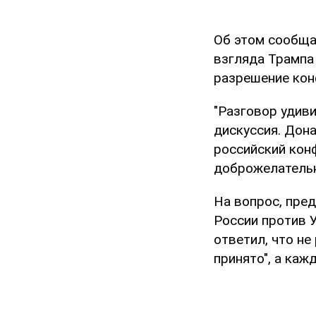
Об этом сообщ
взгляда Трампа 
разрешение кон
"Разговор удиви
дискуссия. Дона
российский кон
доброжелательн
На вопрос, пре
России против У
ответил, что не
принято", а каж