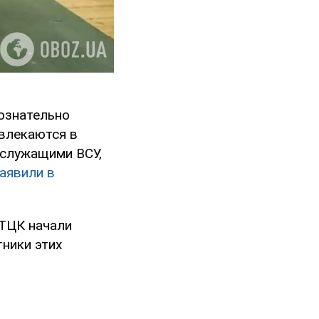
ознательно
звлекаются в
ослужащими ВСУ,
аявили в
 ТЦК начали
ники этих