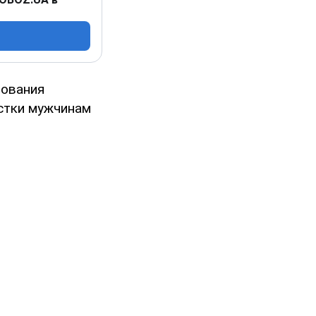
тования
естки мужчинам