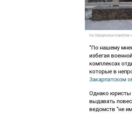
"По нашему мне
избегая военно
комплексах отд
которые в непр
Закарпатском о
Однако юристы г
выдавать повес
ведомств "не и