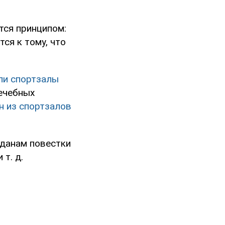
тся принципом:
ся к тому, что
ли спортзалы
лечебных
н из спортзалов
жданам повестки
т. д.