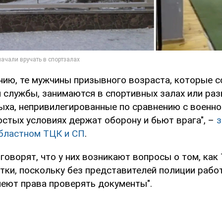
нию, те мужчины призывного возраста, которые с
й службы, занимаются в спортивных залах или ра
ыха, непривилегированные по сравнению с военн
остых условиях держат оборону и бьют врага", –
з
бластном ТЦК и СП
.
оворят, что у них возникают вопросы о том, как
тки, поскольку без представителей полиции работ
меют права проверять документы".