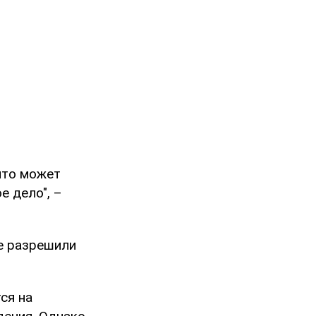
что может
е дело", –
не разрешили
ся на