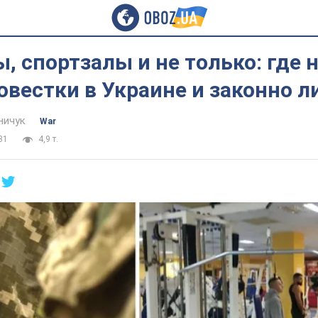
, спортзалы и не только: где 
овестки в Украине и законно л
ничук
War
31
4,9 т.