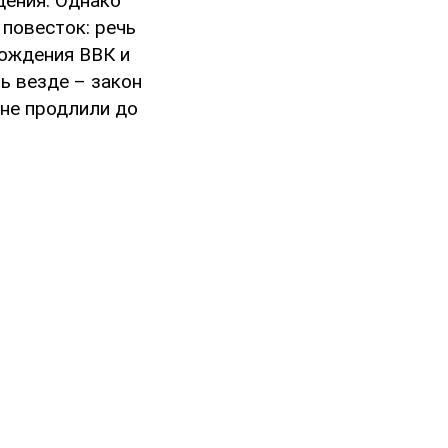
дения. Однако
повесток: речь
хождения ВВК и
ь везде – закон
ане продлили до