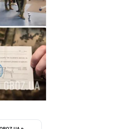
 OBOZ.UA в