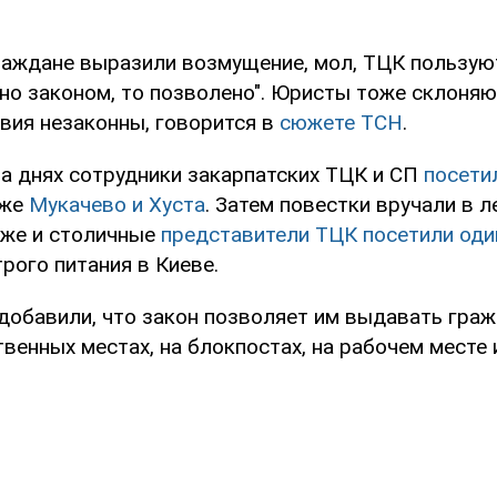
раждане выразили возмущение, мол, ТЦК пользую
но законом, то позволено". Юристы тоже склоняют
вия незаконны, говорится в
сюжете ТСН
.
на днях сотрудники закарпатских ТЦК и СП
посети
кже
Мукачево и Хуста
. Затем повестки вручали в 
зже и столичные
представители ТЦК посетили оди
рого питания в Киеве.
добавили, что закон позволяет им выдавать гра
енных местах, на блокпостах, на рабочем месте и 