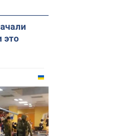
начали
и это