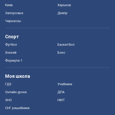
Киев
Харьков
Запорожье
Днепр
Черкассы
Спорт
Футбол
Баскетбол
Хоккей
Бокс
Формула-1
Моя школа
ГДЗ
Учебники
Онлайн уроки
ДПА
ЗНО
НМТ
СНГ решебники