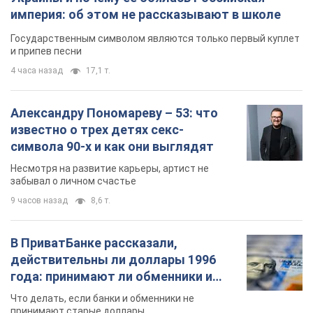
империя: об этом не рассказывают в школе
Государственным символом являются только первый куплет
и припев песни
4 часа назад
17,1 т.
Александру Пономареву – 53: что
известно о трех детях секс-
символа 90-х и как они выглядят
Несмотря на развитие карьеры, артист не
забывал о личном счастье
9 часов назад
8,6 т.
В ПриватБанке рассказали,
действительны ли доллары 1996
года: принимают ли обменники и
банки такие купюры
Что делать, если банки и обменники не
принимают старые доллары