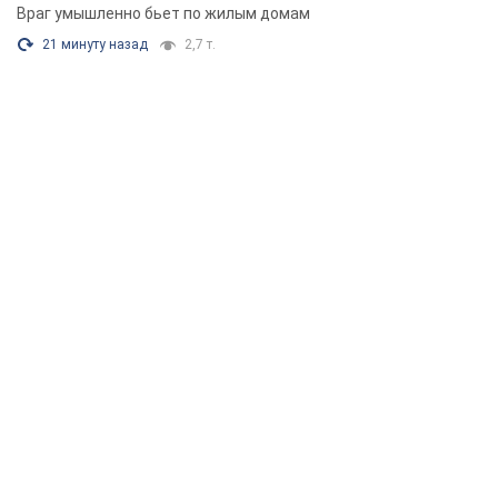
Враг умышленно бьет по жилым домам
21 минуту назад
2,7 т.