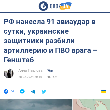
РФ нанесла 91 авиаудар в
сутки, украинские
защитники разбили
артиллерию и ПВО врага –
Генштаб
Анна Павлова
War
28.02.2024 20:16
6,9 т.
74