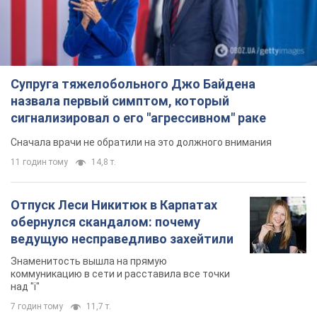
Супруга тяжелобольного Джо Байдена
назвала первый симптом, который
сигнализировал о его "агрессивном" раке
Сначала врачи не обратили на это должного внимания
11 годин тому
14,8 т.
Отпуск Леси Никитюк в Карпатах
обернулся скандалом: почему
ведущую несправедливо захейтили
Знаменитость вышла на прямую
коммуникацию в сети и расставила все точки
над "i"
7 годин тому
11,7 т.