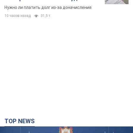
вынес неожиданное решение
Нужно ли платить долг из-за доначисления
10 часов назад
31,5 т.
TOP NEWS