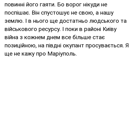
повинні його гаяти. Бо ворог нікуди не
поспішає. Він спустошує не свою, а нашу
землю. І в нього ще достатньо людського та
військового ресурсу. І поки в районі Київу
війна з кожнем днем все більше стає
позиційною, на півдні окупант просувається. Я
ще не кажу про Маріуполь.