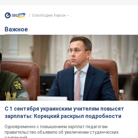
С 1 сентября украинским учителям повысят
зарплаты: Корецкий раскрыл подробности
Одновременно с повышением зарплат педагогам
правительство объявило об увеличении студенческих
стипендий
7.08.2026 00:29
11,6 т.
Сколько баллистических ракет
перехватила украинская ПВО в
июле: в Минобороны назвали цифру
Украинская ПВО работала в условиях
дефицита ракет-перехватчиков