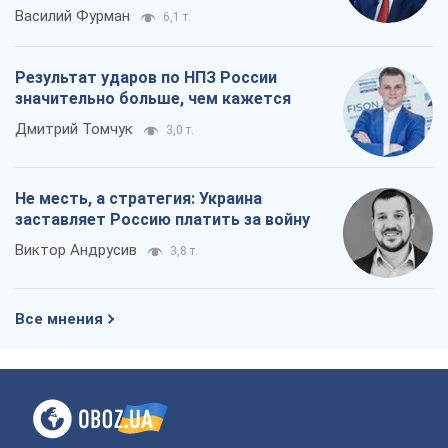
заставляет Россию платить за войну
Виктор Андрусив
3,8 т.
Все мнения
О компании
Команда
Правовая информация
Политика
конфиденциальности
Реклама на сайте
Документы
Редакционная политика
Журналисты OBOZ.UA на месте
событий