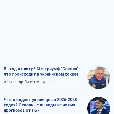
Выход в элиту ЧМ и триумф "Сокола":
что происходит в украинском хоккее
Александр Липенко
321
Что ожидает украинцев в 2026-2028
годах? Основные выводы из новых
прогнозов от НБУ
Василий Фурман
6,1 т.
Результат ударов по НПЗ России
значительно больше, чем кажется
Дмитрий Томчук
3,0 т.
Не месть, а стратегия: Украина