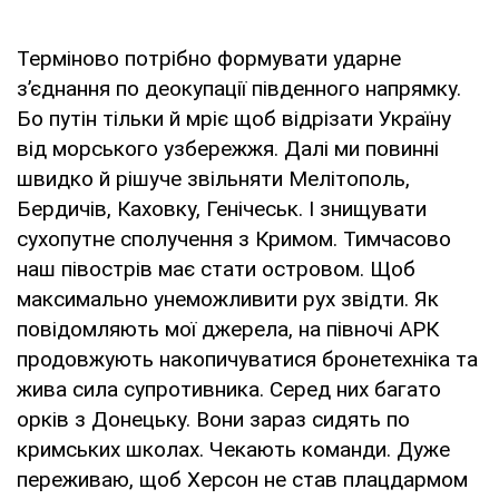
Терміново потрібно формувати ударне
з’єднання по деокупації південного напрямку.
Бо путін тільки й мріє щоб відрізати Україну
від морського узбережжя. Далі ми повинні
швидко й рішуче звільняти Мелітополь,
Бердичів, Каховку, Генічеськ. І знищувати
сухопутне сполучення з Кримом. Тимчасово
наш півострів має стати островом. Щоб
максимально унеможливити рух звідти. Як
повідомляють мої джерела, на півночі АРК
продовжують накопичуватися бронетехніка та
жива сила супротивника. Серед них багато
орків з Донецьку. Вони зараз сидять по
кримських школах. Чекають команди. Дуже
переживаю, щоб Херсон не став плацдармом