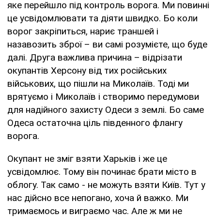
яке перейшло під контроль ворога. Ми повинні
це усвідомлювати та діяти швидко. Бо коли
ворог закріпиться, нариє траншей і
назавозить зброї – ви самі розумієте, що буде
далі. Друга важлива причина – відрізати
окупантів Херсону від тих російських
військових, що пішли на Миколаїв. Тоді ми
врятуємо і Миколаїв і створимо передумови
для надійного захисту Одеси з землі. Бо саме
Одеса остаточна ціль південного флангу
ворога.
Окупант не зміг взяти Харьків і же це
усвідомлює. Тому він починає брати місто в
облогу. Так само - не можуть взяти Київ. Тут у
нас дійсно все непогано, хоча й важко. Ми
тримаємось и виграємо час. Але ж ми не