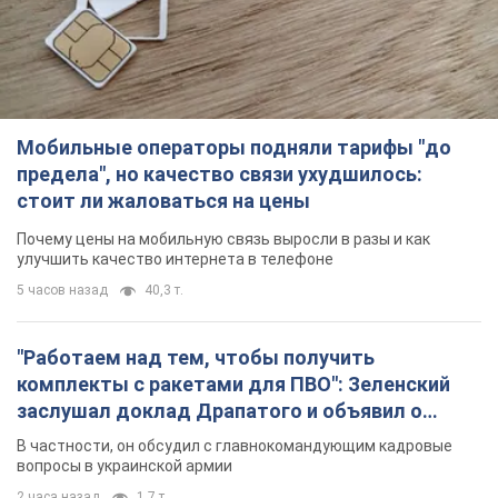
Почему цены на мобильную связь выросли в разы и как
улучшить качество интернета в телефоне
5 часов назад
40,3 т.
"Работаем над тем, чтобы получить
комплекты с ракетами для ПВО": Зеленский
заслушал доклад Драпатого и объявил о
новых мерах
В частности, он обсудил с главнокомандующим кадровые
вопросы в украинской армии
2 часа назад
1,7 т.
В оккупированной Ялте прогремели мощные
взрывы: поднимается черный дым. Фото и
видео
Город, вероятно, подвергся атаке дронов
4 часа назад
5,1 т.