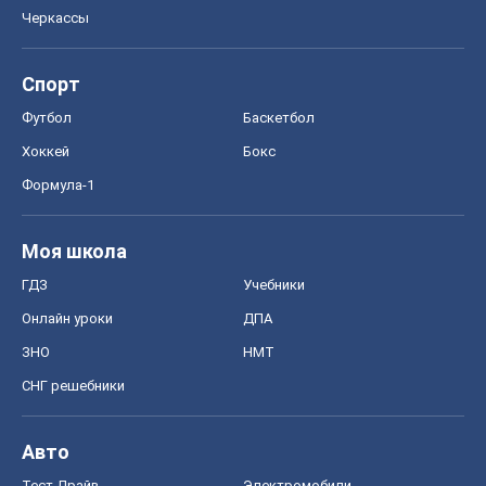
Моя школа
ГДЗ
Учебники
Онлайн уроки
ДПА
ЗНО
НМТ
СНГ решебники
Авто
Тест Драйв
Электромобили
Акции
Сервис
Food Oboz
Рецепты
Напитки
Диеты