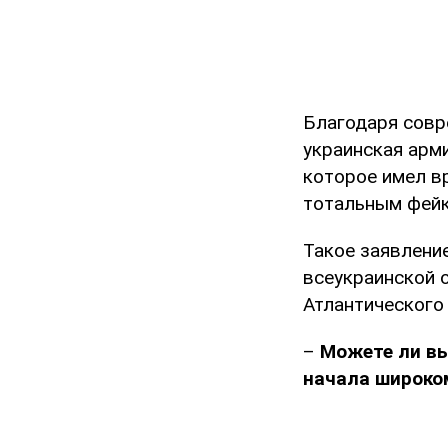
Благодаря совр
украинская арм
которое имел вр
тотальным фейк
Такое заявлени
всеукраинской 
Атлантического
–
Можете ли вы
начала широко