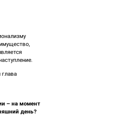
ионализму
еимущество,
является
наступление.
 глава
ии – на момент
няшний день?