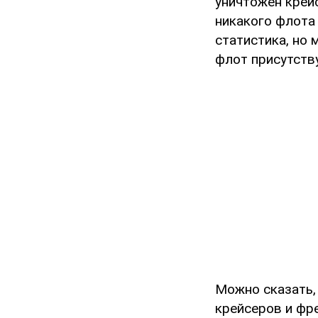
уничтожен крейс
никакого флота 
статистика, но 
флот присутству
Можно сказать, 
крейсеров и фр