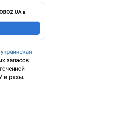
 OBOZ.UA в
я
украинская
ых запасов
точенной
 в разы.