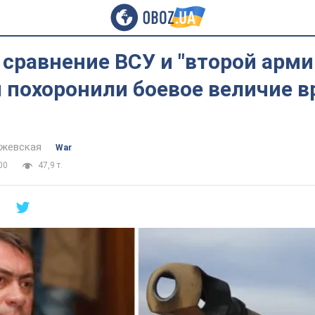
сравнение ВСУ и "второй арми
похоронили боевое величие вр
йжевская
War
00
47,9 т.