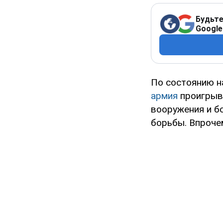
Будьте
Google
По состоянию н
армия
проигрыва
вооружения и б
борьбы. Впроче