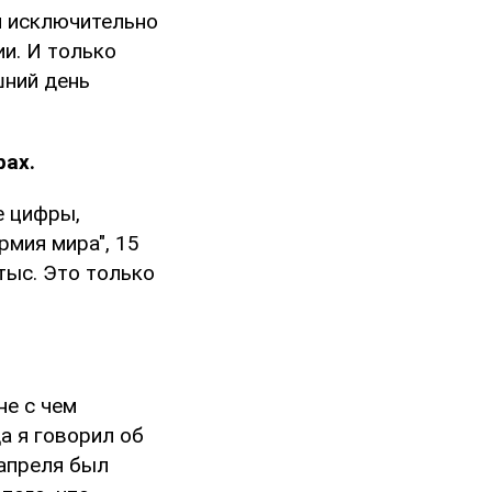
я исключительно
и. И только
шний день
рах.
е цифры,
рмия мира", 15
 тыс. Это только
не с чем
а я говорил об
 апреля был