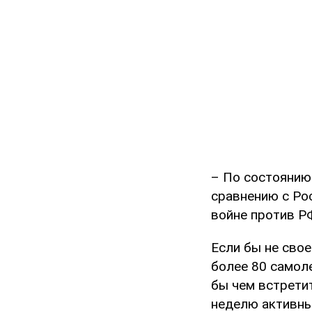
– По состоянию
сравнению с Рос
войне против Р
Если бы не сво
более 80 самоле
бы чем встрети
неделю активны