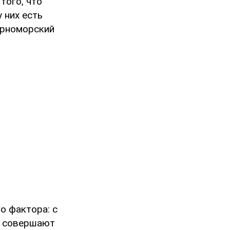
того, что
 них есть
Черноморский
о фактора: с
и совершают