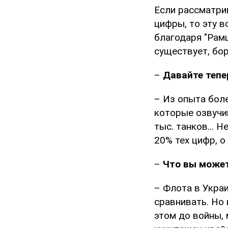
Если рассматри
цифры, то эту 
благодаря "Рамш
существует, бор
–
Давайте тепе
– Из опыта бол
которые озвучив
тыс. танков... 
20% тех цифр, о
–
Что вы может
– Флота в Украи
сравнивать. Но 
этом до войны, 