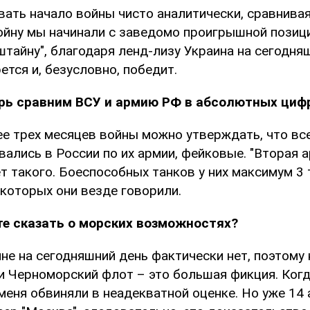
вать начало войны чисто аналитически, сравнива
войну мы начинали с заведомо проигрышной позици
тайну", благодаря ленд-лизу Украина на сегодня
ется и, безусловно, победит.
рь сравним ВСУ и армию РФ в абсолютных циф
ее трех месяцев войны можно утверждать, что вс
ались в России по их армии, фейковые. "Вторая а
Нет такого. Боеспособных танков у них максимум 3
 которых они везде говорили.
е сказать о морских возможностях?
не на сегодняшний день фактически нет, поэтому 
и Черноморский флот – это большая фикция. Когд
меня обвиняли в неадекватной оценке. Но уже 14