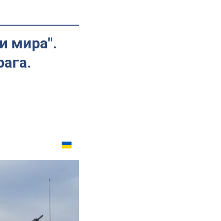
и мира".
ага.