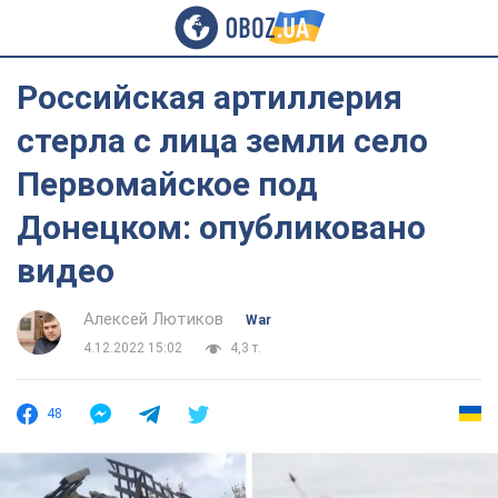
Российская артиллерия
стерла с лица земли село
Первомайское под
Донецком: опубликовано
видео
Алексей Лютиков
War
4.12.2022 15:02
4,3 т.
48