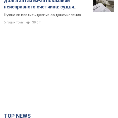
долга за газ из-за показаний
неисправного счетчика: судья
вынес неожиданное решение
Нужно ли платить долг из-за доначисления
5 годин тому
30,6 т.
TOP NEWS