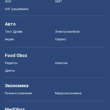
ЗНО
НМТ
СНГ решебники
Авто
Тест Драйв
Электромобили
Акции
Сервис
Food Oboz
Рецепты
Напитки
Диеты
Экономика
Рынки и компании
Mакроэкономика
MedOboz