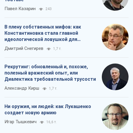
Павел Казарин
243
В плену собственных мифов: как
Константиновка стала главной
идеологической ловушкой для
российских оккупантов
Дмитрий Снегирев
1,7 т.
Рекрутинг: обновленный и, похоже,
полезный вражеский опыт, или
Диалектика требовательной трусости
Александр Кирш
1,7 т.
Ни оружия, ни людей: как Лукашенко
создает новую армию
Игар Тышкевич
16,6 т.