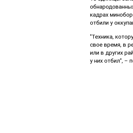
обнародованных
кадрах минобор
отбили у оккупа
"Техника, котор
свое время, в р
или в других ра
у них отбил", –