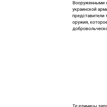
Вооруженными с
украинской арм
представители 
оружия, которо
добровольческом
Те единицы зап