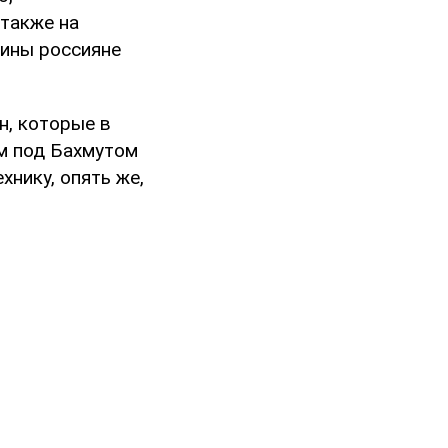
также на
аины россияне
н, которые в
ам под Бахмутом
хнику, опять же,