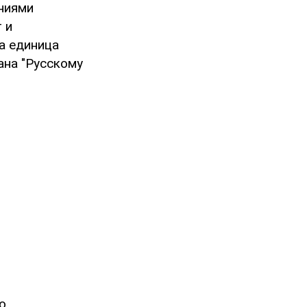
ниями
 и
а единица
ана "Русскому
о,