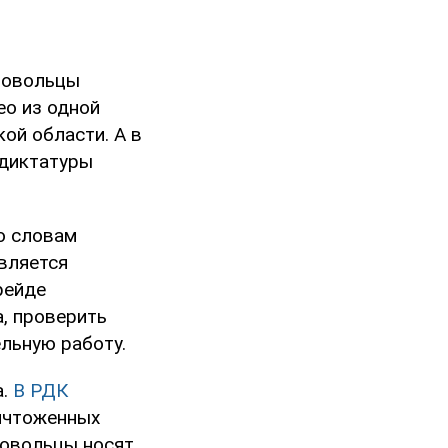
ровольцы
о из одной
ой области. А в
"диктатуры
По словам
вляется
рейде
, проверить
льную работу.
а.
В РДК
ничтоженных
ровольцы носят