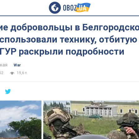
ие добровольцы в Белгородск
спользовали технику, отбитую
 ГУР раскрыли подробности
цкая
War
52
19,6 т.