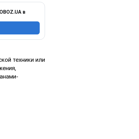
 OBOZ.UA в
кой техники или
жения,
анами-