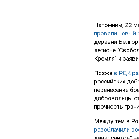
Напомним, 22 м
провели новый 
деревни Белгор
легионе "Свобод
Кремля" и заяви
Позже
в РДК ра
российских доб
перенесение бо
добровольцы ст
прочность гран
Между тем в Ро
разоблачили ро
диверсантов" в