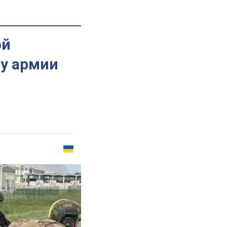
ой
 у армии