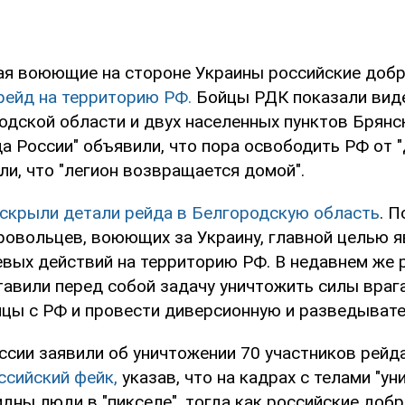
ая воюющие на стороне Украины российские доб
рейд на территорию РФ.
Бойцы РДК показали виде
одской области и двух населенных пунктов Брянск
а России" объявили, что пора освободить РФ от 
ли, что "легион возвращается домой".
скрыли детали рейда в Белгородскую область
. 
ровольцев, воюющих за Украину, главной целью я
евых действий на территорию РФ. В недавнем же 
авили перед собой задачу уничтожить силы врага
ицы с РФ и провести диверсионную и разведывате
ссии заявили об уничтожении 70 участников рейд
ссийский фейк,
указав, что на кадрах с телами "у
идны люди в "пикселе", тогда как российские доб