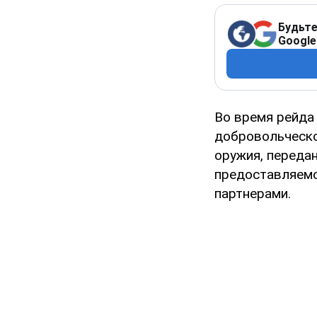
Будьте
Google
Во время рейда
добровольческо
оружия, передан
предоставляемо
партнерами.