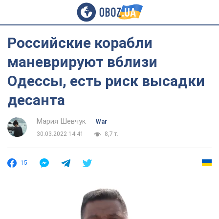
Российские корабли
маневрируют вблизи
Одессы, есть риск высадки
десанта
Мария Шевчук
War
30.03.2022 14:41
8,7 т.
15