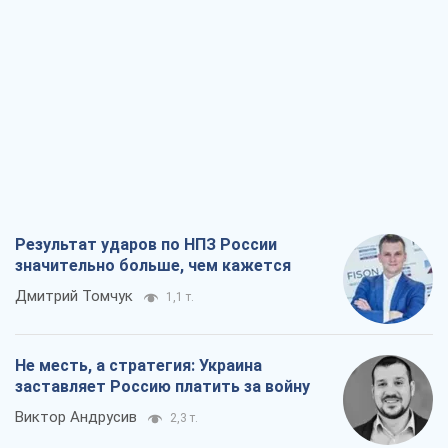
Результат ударов по НПЗ России
значительно больше, чем кажется
Дмитрий Томчук
1,1 т.
Не месть, а стратегия: Украина
заставляет Россию платить за войну
Виктор Андрусив
2,3 т.
Ответ на украинофобию – не
полонофобия, а сильное украинское
государство
Николай Княжицкий
1,6 т.
Мэр Москвы внезапно захотел мира,
как становятся послом в США и новые