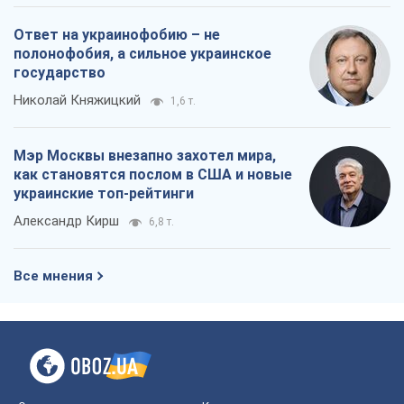
украинские топ-рейтинги
Александр Кирш
6,8 т.
Все мнения
О компании
Команда
Правовая информация
Политика
конфиденциальности
Реклама на сайте
Документы
Редакционная политика
Журналисты OBOZ.UA на месте
событий