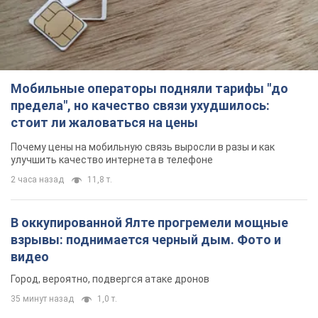
Почему цены на мобильную связь выросли в разы и как
улучшить качество интернета в телефоне
2 часа назад
11,8 т.
В оккупированной Ялте прогремели мощные
взрывы: поднимается черный дым. Фото и
видео
Город, вероятно, подвергся атаке дронов
35 минут назад
1,0 т.
В Коблево в Николаевской области произошел
взрыв в море: погиб мужчина, есть
пострадавшие
Мужчина, вероятно, подорвался на морской мине
час назад
2,3 т.