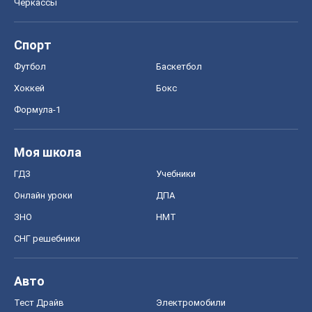
Моя школа
ГДЗ
Учебники
Онлайн уроки
ДПА
ЗНО
НМТ
СНГ решебники
Авто
Тест Драйв
Электромобили
Акции
Сервис
Food Oboz
Рецепты
Напитки
Диеты