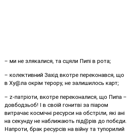
– ми не злякалися, та сцяли Пипі в рота;
– колективний Захід вкотре переконався, що
в Ху@ла окрім терору, не залишилось карт;
– z-патріоти, вкотре переконалися, що Пипа –
довбодзьоб! І в своїй гонитві за піаром
витрачає космічні ресурси на обстріли, які ані
на секунду не наближають під@рів до побєди.
Напроти, брак ресурсів на війну та тупорилий