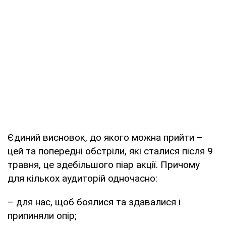
Єдиний висновок, до якого можна прийти –
цей та попередні обстріли, які сталися після 9
травня, це здебільшого піар акції. Причому
для кількох аудиторій одночасно:
– для нас, щоб боялися та здавалися і
припиняли опір;