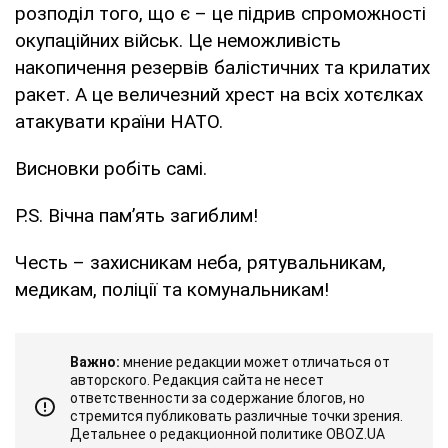
розподіл того, що є – це підрив спроможності
окупаційних військ. Це неможливість
накопичення резервів балістичних та крилатих
ракет. А це величезний хрест на всіх хотєлках
атакувати країни НАТО.
Висновки робіть самі.
P.S. Вічна памʼять загиблим!
Честь – захисникам неба, рятувальникам,
медикам, поліції та комунальникам!
Важно:
мнение редакции может отличаться от
авторского. Редакция сайта не несет
ответственности за содержание блогов, но
стремится публиковать различные точки зрения.
Детальнее о редакционной политике OBOZ.UA