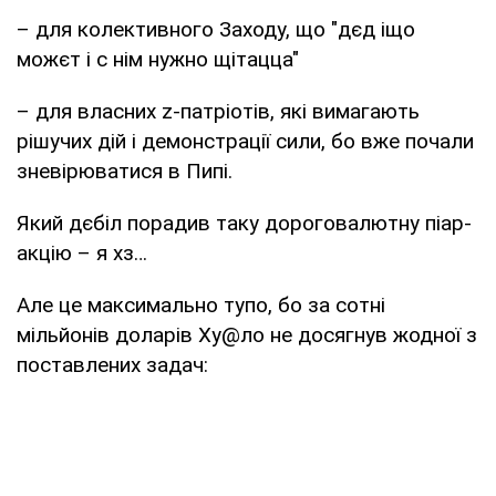
– для колективного Заходу, що "дєд іщо
можєт і с нім нужно щітацца"
– для власних z-патріотів, які вимагають
рішучих дій і демонстрації сили, бо вже почали
зневірюватися в Пипі.
Який дєбіл порадив таку дороговалютну піар-
акцію – я хз…
Але це максимально тупо, бо за сотні
мільйонів доларів Ху@ло не досягнув жодної з
поставлених задач: