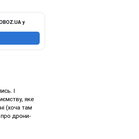
 OBOZ.UA у
ись. І
иємству, яке
ні (хоча там
 про дрони-