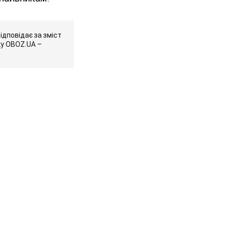
ідповідає за зміст
ку OBOZ.UA –