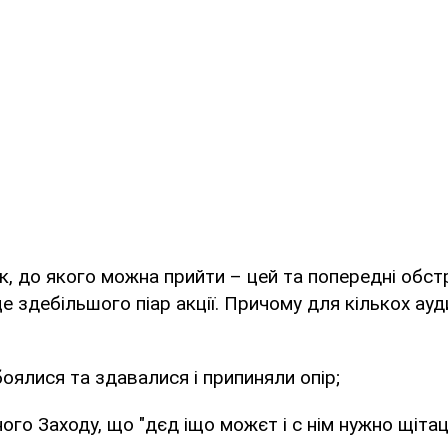
, до якого можна прийти – цей та попередні обстр
це здебільшого піар акції. Причому для кількох ауд
боялися та здавалися і припиняли опір;
ого Заходу, що "дєд іщо можєт і с нім нужно щітац