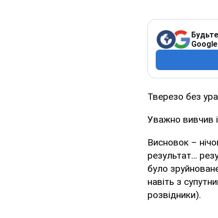
Будьте
Google
Тверезо без ура
Уважно вивчив і
Висновок – нічог
результат… резу
було зруйноване 
навіть з супутн
розвідники).