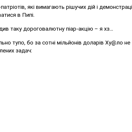
патріотів, які вимагають рішучих дій і демонстраці
атися в Пипі.
див таку дороговалютну піар-акцію – я хз…
ьно тупо, бо за сотні мільйонів доларів Ху@ло не
лених задач: