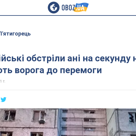
П'ятигорець
ійські обстріли ані на секунду 
ть ворога до перемоги
1 т.