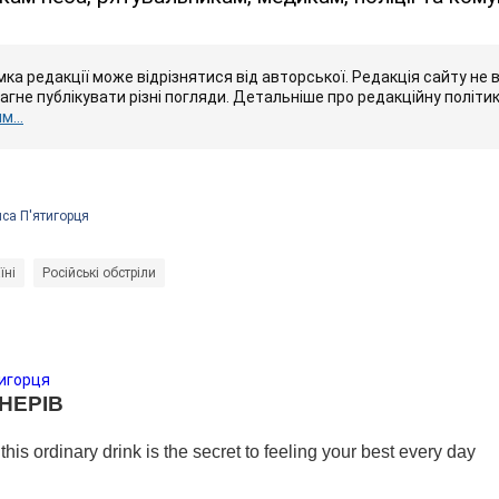
ка редакції може відрізнятися від авторської. Редакція сайту не в
рагне публікувати різні погляди. Детальніше про редакційну політи
...
са П'ятигорця
їні
Російські обстріли
игорця