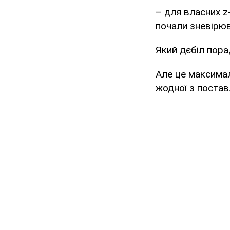
– для власних z-
почали зневірюв
Який дєбіл пора
Але це максимал
жодної з постав