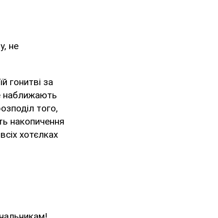
у, не
й гонитві за
не наближають
розподіл того,
сть накопичення
 всіх хотєлках
унальникам!