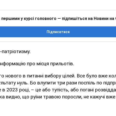
 першими у курсі головного — підпишіться на Новини на
Підписатися
-патріотизму.
нформацію про місця прильотів.
о нового в питанні вибору цілей. Все було вже кол
льтату нуль. Бо влупити три рази поспіль по підпр
в 2023 році, – це або тупість, або погані розвідда
ика видно, що руїни травою поросли, не кажучі вже