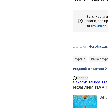
Важливо:
дум
блогів, але п
за
посиланням
Фейсбук Дени
ДЖЕРЕЛО:
Україна
Війна в Укра
Редакційна політика
Джерело
Фейсбук Дениса П'ят