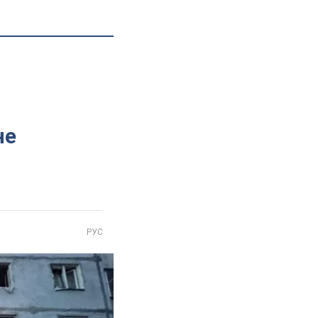
не
РУС