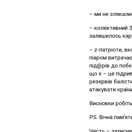
– ми не злякалис
– колективний З
залишилось кар
– z-патріоти, в
піаром витрачає
під@рів до побє
що є – це підри
резервів баліст
атакувати країн
Висновки робіть
P.S. Вічна памʼя
Честь – захисни