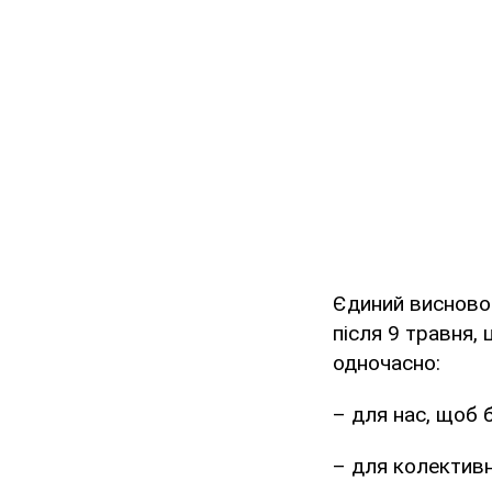
Єдиний висновок
після 9 травня, 
одночасно:
– для нас, щоб 
– для колективн