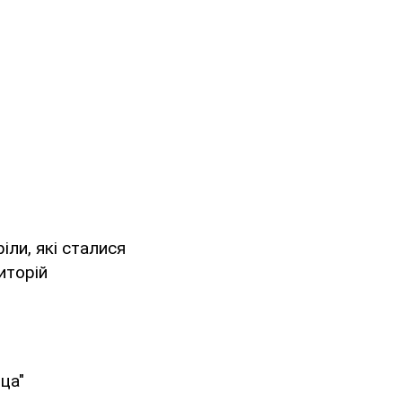
іли, які сталися
иторій
ца"