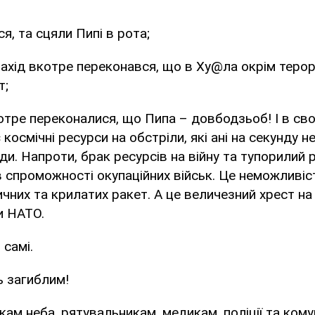
я, та сцяли Пипі в рота;
ахід вкотре переконався, що в Ху@ла окрім терор
т;
котре переконалися, що Пипа – довбодзьоб! І в свої
 космічні ресурси на обстріли, які ані на секунду 
ди. Напроти, брак ресурсів на війну та тупорилий 
в спроможності окупаційних військ. Це неможливі
ичних та крилатих ракет. А це величезний хрест на
и НАТО.
 самі.
ть загиблим!
кам неба, рятувальникам, медикам, поліції та ком