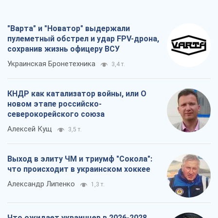
"Варта" и "Новатор" выдержали
пулеметный обстрел и удар FPV-дрона,
сохранив жизнь офицеру ВСУ
Украинская Бронетехника
3,4 т.
КНДР как катализатор войны, или О
новом этапе российско-
северокорейского союза
Алексей Кущ
3,5 т.
Выход в элиту ЧМ и триумф "Сокола":
что происходит в украинском хоккее
Александр Липенко
1,3 т.
Что ожидает украинцев в 2026-2028