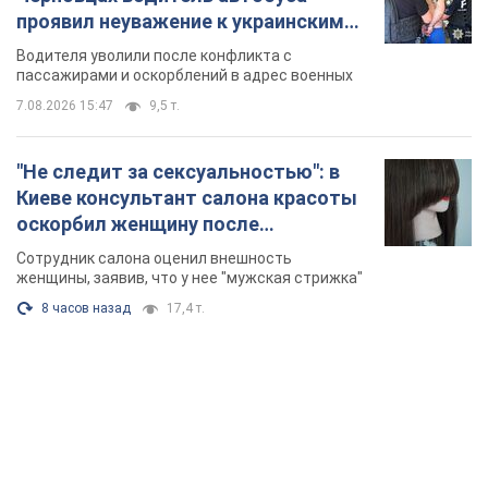
проявил неуважение к украинским
военным и поплатился за это.
Водителя уволили после конфликта с
Видео
пассажирами и оскорблений в адрес военных
7.08.2026 15:47
9,5 т.
"Не следит за сексуальностью": в
Киеве консультант салона красоты
оскорбил женщину после
химиотерапии, разгорелся скандал.
Сотрудник салона оценил внешность
Фото
женщины, заявив, что у нее "мужская стрижка"
8 часов назад
17,4 т.