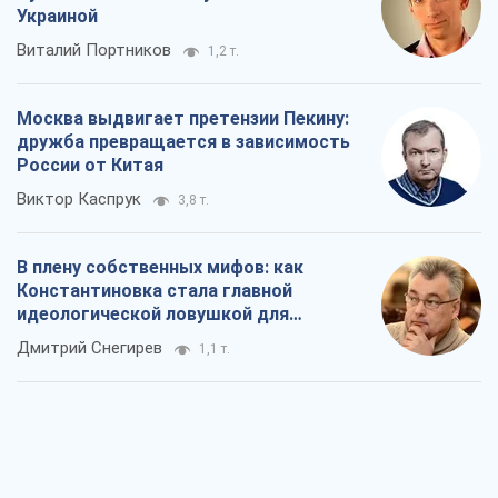
Константиновка стала главной
идеологической ловушкой для
российских оккупантов
Дмитрий Снегирев
1,1 т.
Рекрутинг: обновленный и, похоже,
полезный вражеский опыт, или
Диалектика требовательной трусости
Александр Кирш
1,3 т.