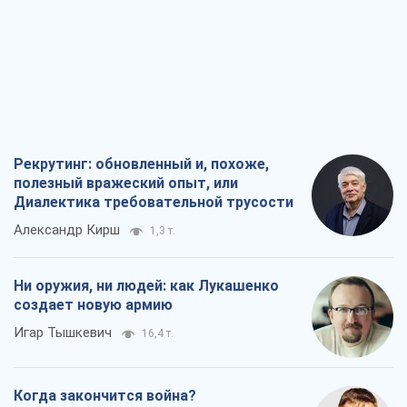
Ни оружия, ни людей: как Лукашенко
создает новую армию
Игар Тышкевич
16,4 т.
Когда закончится война?
Юрий Христензен
12,4 т.
Украина вступила в состояние
экономического кризиса. Есть ли свет
в конце туннеля?
Вадим Денисенко
9,9 т.
Все мнения