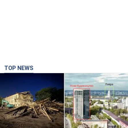
Киево-Печерскую лавру закроют 80-метровым
"монстром"? Почему киевские власти
отказались остановить строительство
небоскреба "московского верующего"
Какая реакция Кличко на петицию по отмене строительства
2 години тому
16,2 т.
Российская армия совершила массированную
атаку на Одессу: горела историческая часть