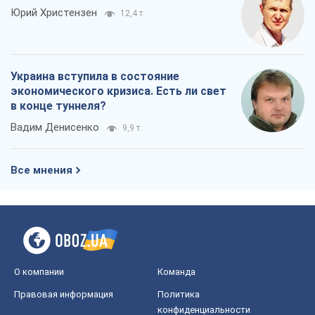
О компании
Команда
Правовая информация
Политика
конфиденциальности
Реклама на сайте
Документы
Редакционная политика
Журналисты OBOZ.UA на месте
событий
OBOZ.UA
Политика
Мир
Расследования
Блоги
Общество