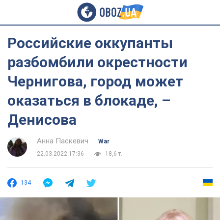
Российские оккупанты
разбомбили окрестности
Чернигова, город может
оказаться в блокаде, –
Денисова
Анна Паскевич
War
22.03.2022 17:36
18,6 т.
134