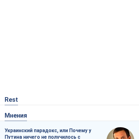
Rest
Мнения
Украинский парадокс, или Почему у
Путина ничего не получилось с
Украиной
Виталий Портников
1,2 т.
Москва выдвигает претензии Пекину:
дружба превращается в зависимость
России от Китая
Виктор Каспрук
3,8 т.
В плену собственных мифов: как