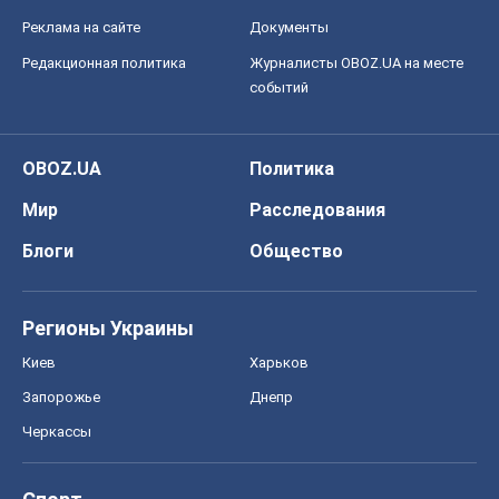
Регионы Украины
Киев
Харьков
Запорожье
Днепр
Черкассы
Спорт
Футбол
Баскетбол
Хоккей
Бокс
Формула-1
Моя школа
ГДЗ
Учебники
Онлайн уроки
ДПА
ЗНО
НМТ