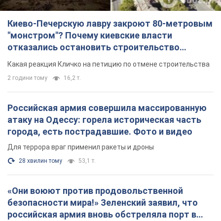
города, есть пострадавшие. Фото и видео
Для террора враг применил ракеты и дроны
28 хвилин тому
53,1 т.
«Они воюют против продовольственной
безопасности мира!» Зеленский заявил, что
российская армия вновь обстреляла порт в
Одессе
Только за неделю против Украины было применено десятки
ракет, большинство из которых – баллистические
2 години тому
906