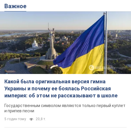
Какой была оригинальная версия гимна
Украины и почему ее боялась Российская
империя: об этом не рассказывают в школе
Государственным символом являются только первый куплет
и припев песни
5 годин тому
20,8 т.
Александру Пономареву – 53: что
известно о трех детях секс-
символа 90-х и как они выглядят
Несмотря на развитие карьеры, артист не
забывал о личном счастье
10 годин тому
8,8 т.
В ПриватБанке рассказали,
действительны ли доллары 1996
года: принимают ли обменники и