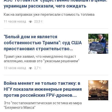
украинцам рассказали, чего ожидать
Как на заправках уже переписали стоимость топлива
11 часов назад
23,5 т.
"Белый дом не является
собственностью Трампа": суд США
приостановил строительство
бального зала стоимостью 400 млн
Трамп уже заявил, что немедленно подаст
долларов
апелляцию, назвав это "ужасным решением"
10 часов назад
2,7 т.
Война меняет не только тактику: в
НГУ показали инженерные решения
против российских FPV-дронов.
Фото
Это "постапокалиптическая эстетика из мира
"Безумного Макса"