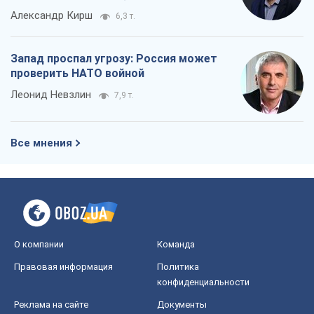
О компании
Команда
Правовая информация
Политика
конфиденциальности
Реклама на сайте
Документы
Редакционная политика
Журналисты OBOZ.UA на месте
событий
OBOZ.UA
Политика
Мир
Расследования
Блоги
Общество
Регионы Украины
Киев
Харьков
Запорожье
Днепр