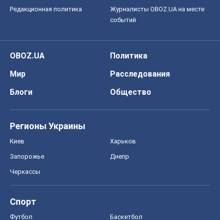
Черкассы
Спорт
Футбол
Баскетбол
Хоккей
Бокс
Формула-1
Моя школа
ГДЗ
Учебники
Онлайн уроки
ДПА
ЗНО
НМТ
СНГ решебники
Авто
Тест Драйв
Электромобили