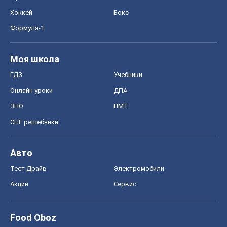
Акции
Сервис
Food Oboz
Рецепты
Напитки
Диеты
Экономика
Рынки и компании
Mакроэкономика
MedOboz
Новости медицины
MAMACLUB
Шоу
Афиша
Сплетни