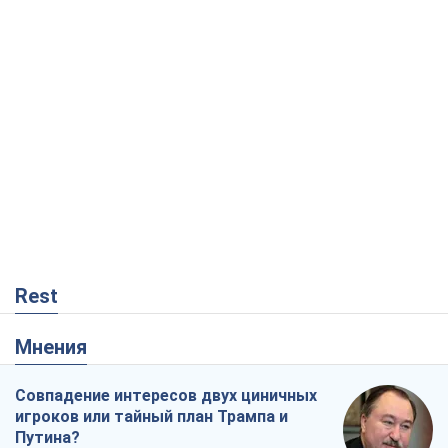
Мнения
Совпадение интересов двух циничных
игроков или тайный план Трампа и
Путина?
Виктор Швец
10,1 т.
Минск готовится к функционированию
в условиях масштабного военного
кризиса
Александр Левченко
15,5 т.
Ни оружия, ни людей: как Лукашенко
создает новую армию
Игар Тышкевич
13,2 т.