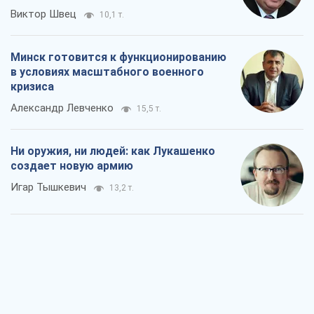
Когда закончится война?
Юрий Христензен
7,7 т.
Украина вступила в состояние
экономического кризиса. Есть ли свет
в конце туннеля?
Вадим Денисенко
6,5 т.