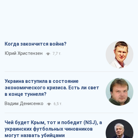
Чей будет Крым, тот и победит (NSJ), а
украинских футбольных чиновников
могут назвать убийцами
Александр Кирш
6,3 т.
Запад проспал угрозу: Россия может
проверить НАТО войной
Леонид Невзлин
7,9 т.
Все мнения