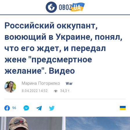
Российский оккупант,
воюющий в Украине, понял,
что его ждет, и передал
жене "предсмертное
желание". Видео
Марина Погорилко
War
8.04.2022 14:52
34,3 т.
96