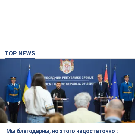
"Мы благодарны, но этого недостаточно":
Зеленский призвал ужесточить санкции против
России
Президент поблагодарил европейских партнеров за
финансовую поддержку
5 годин тому
65,5 т.
Украина приобрела у Турции 70 баллистических
ракет и многое другое вооружение: в Госдепе
США обнародовали список
Госдеп уже проинформировал об этом американский
Конгресс
2 години тому
5,3 т.