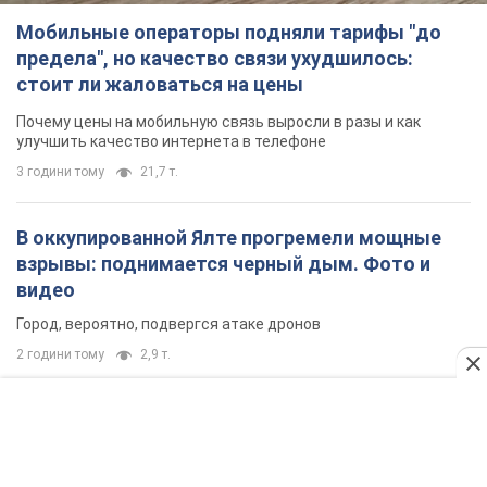
Мобильные операторы подняли тарифы "до
предела", но качество связи ухудшилось:
стоит ли жаловаться на цены
Почему цены на мобильную связь выросли в разы и как
улучшить качество интернета в телефоне
3 години тому
21,7 т.
В оккупированной Ялте прогремели мощные
взрывы: поднимается черный дым. Фото и
видео
Город, вероятно, подвергся атаке дронов
2 години тому
2,9 т.
В Коблево в Николаевской области произошел
взрыв в море: погиб мужчина, есть
пострадавшие