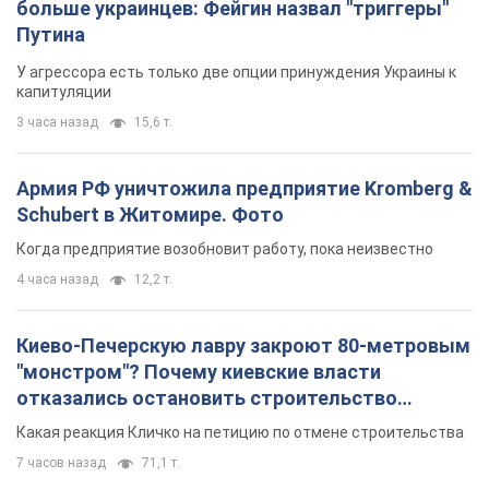
больше украинцев: Фейгин назвал "триггеры"
Путина
У агрессора есть только две опции принуждения Украины к
капитуляции
3 часа назад
15,6 т.
Армия РФ уничтожила предприятие Kromberg &
Schubert в Житомире. Фото
Когда предприятие возобновит работу, пока неизвестно
4 часа назад
12,2 т.
Киево-Печерскую лавру закроют 80-метровым
"монстром"? Почему киевские власти
отказались остановить строительство
небоскреба "московского верующего"
Какая реакция Кличко на петицию по отмене строительства
7 часов назад
71,1 т.