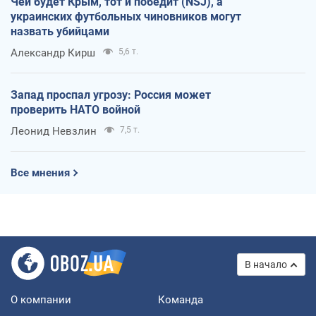
Чей будет Крым, тот и победит (NSJ), а
украинских футбольных чиновников могут
назвать убийцами
Александр Кирш
5,6 т.
Запад проспал угрозу: Россия может
проверить НАТО войной
Леонид Невзлин
7,5 т.
Все мнения
В начало
О компании
Команда