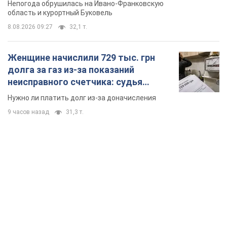
Непогода обрушилась на Ивано-Франковскую
область и курортный Буковель
8.08.2026 09:27
32,1 т.
Женщине начислили 729 тыс. грн
долга за газ из-за показаний
неисправного счетчика: судья
вынес неожиданное решение
Нужно ли платить долг из-за доначисления
9 часов назад
31,3 т.