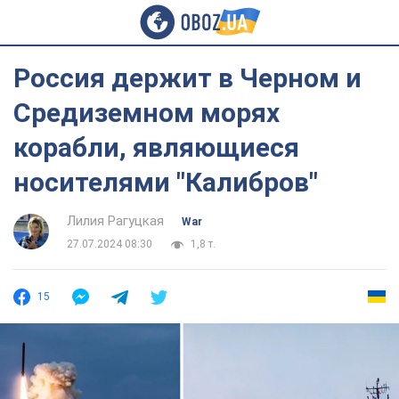
Россия держит в Черном и
Средиземном морях
корабли, являющиеся
носителями "Калибров"
Лилия Рагуцкая
War
27.07.2024 08:30
1,8 т.
15