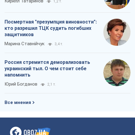
Кирилл Татаринов
1,2 т.
Посмертная "презумпция виновности":
кто разрешил ТЦК судить погибших
защитников
Марина Ставнійчук
3,4 т.
Россия стремится деморализовать
украинский тыл. О чем стоит себе
напомнить
Юрий Богданов
2,1 т.
Все мнения