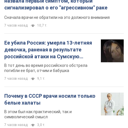
назвала первый симптом, который
сигнализировал о его "агрессивном" раке
Сначала врачи не обратили на это должного внимания
7 часов назад
10,7 т.
Ее убила Россия: умерла 13-летняя
девочка, раненая в результате
российской атаки на Сумскую
область. Фото
В тот день во время российского обстрела
погибли ее брат, отчим и бабушка
7 часов назад
9,1 т.
Почему в СССР врачи носили только
белые халаты
В этом был как практический, так и
символический смысл
7 часов назад
3,0 т.