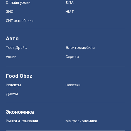
Food Oboz
Рецепты
Напитки
Диеты
Экономика
Рынки и компании
Mакроэкономика
MedOboz
Новости медицины
MAMACLUB
Шоу
Афиша
Сплетни
Красота
Мода