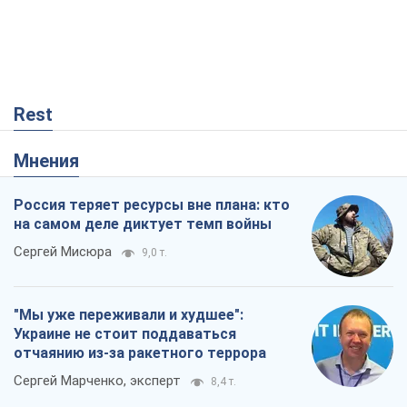
Россия теряет ресурсы вне плана: кто
на самом деле диктует темп войны
Сергей Мисюра
9,0 т.
"Мы уже переживали и худшее":
Украине не стоит поддаваться
отчаянию из-за ракетного террора
Сергей Марченко, эксперт
8,4 т.
Запад проспал угрозу: Россия может
проверить НАТО войной
Леонид Невзлин
3,2 т.