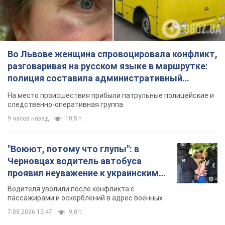
следственно-оперативная группа
9 часов назад
10,5 т.
"Воюют, потому что глупы": в
Черновцах водитель автобуса
проявил неуважение к украинским
военным и поплатился за это.
Водителя уволили после конфликта с
Видео
пассажирами и оскорблений в адрес военных
7.08.2026 15:47
9,0 т.
"Не следит за сексуальностью": в
Киеве консультант салона красоты
оскорбил женщину после
химиотерапии, разгорелся скандал.
Сотрудник салона оценил внешность
Фото
женщины, заявив, что у нее "мужская стрижка"
6 часов назад
16,2 т.