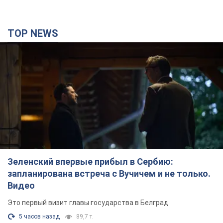
Зеленский впервые прибыл в Сербию:
запланирована встреча с Вучичем и не только.
Видео
Это первый визит главы государства в Белград
5 часов назад
89,7 т.
"Верните Федорова": в городах Украины уже
23-й день подряд проходят массовые митинги
с плакатами. Фото и видео
Участники акций продолжают серию ежедневных протестов
6 часов назад
2,5 т.