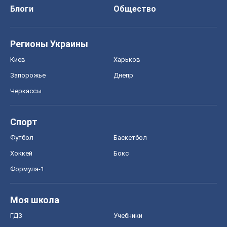
Спорт
Футбол
Баскетбол
Хоккей
Бокс
Формула-1
Моя школа
ГДЗ
Учебники
Онлайн уроки
ДПА
ЗНО
НМТ
СНГ решебники
Авто
Тест Драйв
Электромобили
Акции
Сервис