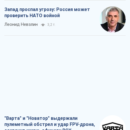
"Варта" и "Новатор" выдержали
пулеметный обстрел и удар FPV-дрона,
сохранив жизнь офицеру ВСУ
Украинская Бронетехника
3,2 т.
КНДР как катализатор войны, или О
новом этапе российско-
северокорейского союза
Алексей Кущ
3,3 т.