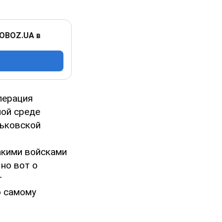
 OBOZ.UA в
перация
ной среде
рьковской
акими войсками
 но вот о
т
о самому