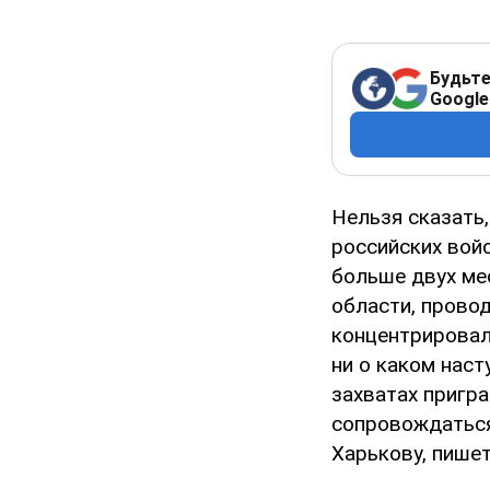
Будьте
Google
Нельзя сказать
российских вой
больше двух ме
области, прово
концентрировал
ни о каком наст
захватах пригра
сопровождаться
Харькову, пише