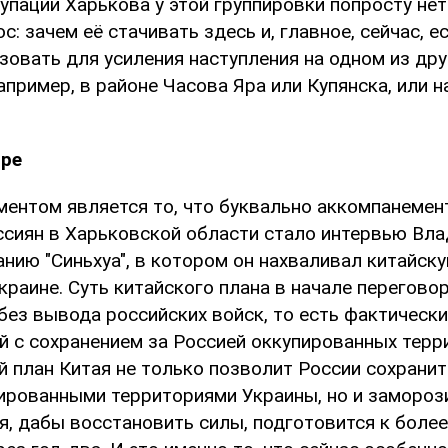
упации Харькова у этой группировки попросту нет
с: зачем её стачивать здесь и, главное, сейчас, е
зовать для усиления наступления на одном из дру
пример, в районе Часова Яра или Купянска, или 
ире
ентом является то, что буквально аккомпанемен
ссиян в Харьковской области стало интервью Вл
анию "Синьхуа", в котором он нахваливал китайск
краине. Суть китайского плана в начале перегов
 без вывода российских войск, то есть фактическ
й с сохранением за Россией оккупированных терр
й план Китая не только позволит России сохранит
ированными территориями Украины, но и заморози
я, дабы восстановить силы, подготовится к боле