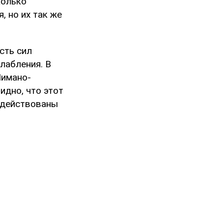
колько
, но их так же
сть сил
лабления. В
Лимано-
идно, что этот
адействованы