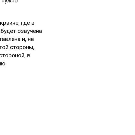
о нужно
краине, где в
 будет озвучена
авлена и, не
угой стороны,
стороной, в
ию.