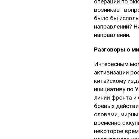
операции по окк
возникает вопро
было бы исполь
направлений? На
направлении.
Разговоры о м
Интересным мом
активизации ро
китайскому изд
инициативу по У
линии фронта и
боевых действи
словами, мирны
временно оккуп
некоторое врем