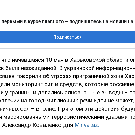
 первыми в курсе главного – подпишитесь на Новини на
Подписаться
, что начавшаяся 10 мая в Харьковской области о
ск была неожиданной. В украинской информацион
сяцев говорили об угрозах приграничной зоне Ха
дили мониторинг сил и средств, которые россияне
и у границы и делались однозначные выводы – т
уплении на город-миллионник речи идти не может,
ничных сёл – вполне. При этом эти действия буду
 массированными террористическими ударами п
т Александр Коваленко для
Minval.az.