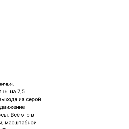
ничья,
цы на 7,5
выхода из серой
одвижение
сы. Всё это в
ой, масштабной