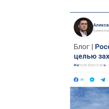
Алекса
Военно-пол
Блог |
Рос
целью зах
War
16.05.2024 12:26
36