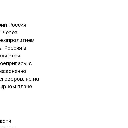
рии Россия
ы через
ровопролитием
. Россия в
или всей
боеприпасы с
бесконечно
еговоров, но на
мирном плане
асти