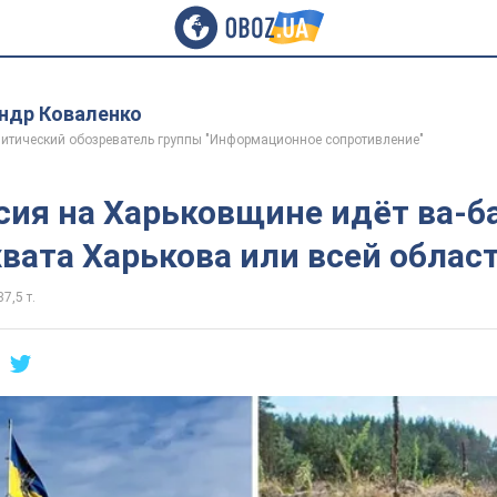
ндр Коваленко
итический обозреватель группы "Информационное сопротивление"
сия на Харьковщине идёт ва-ба
вата Харькова или всей облас
37,5 т.