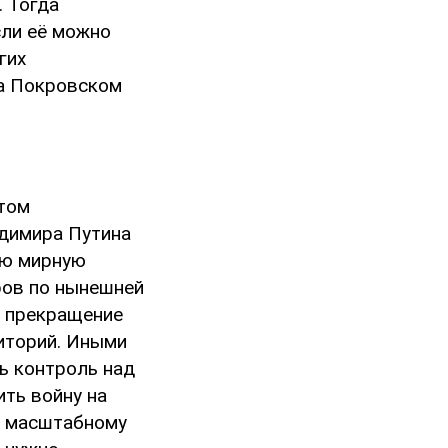
. Тогда
сли её можно
гих
на Покровском
том
адимира Путина
ую мирную
оров по нынешней
и прекращение
иторий. Иными
ь контроль над
ть войну на
е масштабному