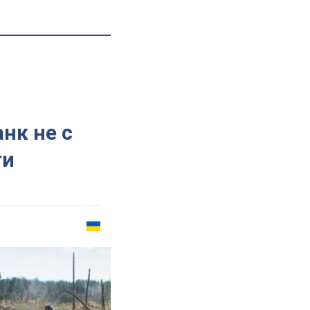
нк не с
ти