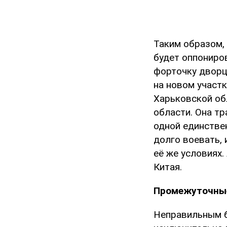
Таким образом,
будет оппониро
форточку дворц
на новом участк
Харьковской обл
области. Она тр
одной единствен
долго воевать, 
её же условиях.
Китая.
Промежуточны
Неправильным б