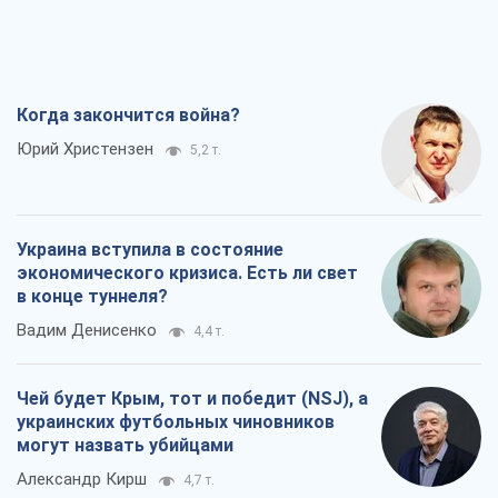
в конце туннеля?
Вадим Денисенко
4,4 т.
Чей будет Крым, тот и победит (NSJ), а
украинских футбольных чиновников
могут назвать убийцами
Александр Кирш
4,7 т.
Запад проспал угрозу: Россия может
проверить НАТО войной
Леонид Невзлин
7,1 т.
Все мнения