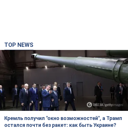
Кремль получил "окно возможностей", а Трамп
остался почти без ракет: как быть Украине?
Интервью с Мельником
Мнение о том, что у России закончатся баллистические
ракеты, крайне опасно, подчеркнул эксперт
6 часов назад
31,4 т.
Украина заключила соглашения о ежемесячной
поставке ракет для системы Patriot из США:
Зеленский раскрыл подробности
Киев также ведет активные переговоры с европейскими
партнерами