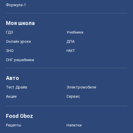
Авто
Тест Драйв
Электромобили
Акции
Сервис
Food Oboz
Рецепты
Напитки
Диеты
Экономика
Рынки и компании
Mакроэкономика
MedOboz
Новости медицины
MAMACLUB