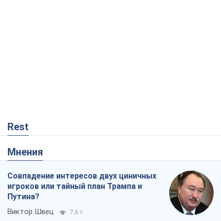
Мнения
Совпадение интересов двух циничных
игроков или тайный план Трампа и
Путина?
Виктор Швец
7,6 т.
Минск готовится к функционированию
в условиях масштабного военного
кризиса
Александр Левченко
13,4 т.
Ни оружия, ни людей: как Лукашенко
создает новую армию
Игар Тышкевич
10,6 т.