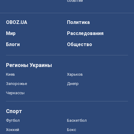
Запорожье
Днепр
Черкассы
Спорт
Футбол
Баскетбол
Хоккей
Бокс
Формула-1
Моя школа
ГДЗ
Учебники
Онлайн уроки
ДПА
ЗНО
НМТ
СНГ решебники