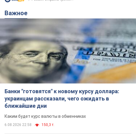
Банки "готовятся" к новому курсу доллара:
украинцам рассказали, чего ожидать в
ближайшие дни
Каким будет курс валюты в обменниках
6.08.2026 22:58
150,3 т.
Украинцам обещают по 850 грн от
мобильных операторов: что не так с
этими сообщениями
Как не попасть в ловушку мошенников
6.08.2026 21:02
15,1 т.
Самый дорогой футболист