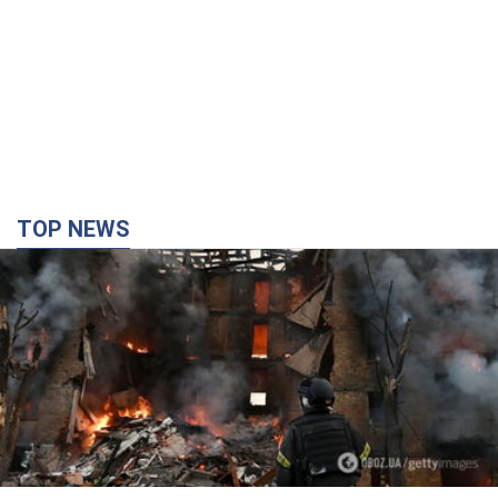
TOP NEWS
Кремль "сжигает" последние запасы
баллистики в Украине: что будет далее?
Интервью с Шарпом
В июле страна-агрессор установила "рекорд" по количеству
запущенных по Украине баллистических ракет
4 часа назад
47,8 т.