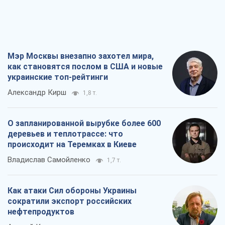
О запланированной вырубке более 600
деревьев и теплотрассе: что
происходит на Теремках в Киеве
Владислав Самойленко
1,7 т.
Как атаки Сил обороны Украины
сократили экспорт российских
нефтепродуктов
Андрей Клименко
3,6 т.
Два супертурнира Магучих: спортивній
календарь осени-2026
Александр Липенко
11,1 т.
Все мнения