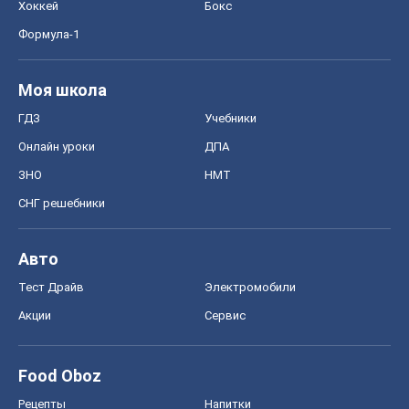
СНГ решебники
Авто
Тест Драйв
Электромобили
Акции
Сервис
Food Oboz
Рецепты
Напитки
Диеты
Экономика
Рынки и компании
Mакроэкономика
MedOboz