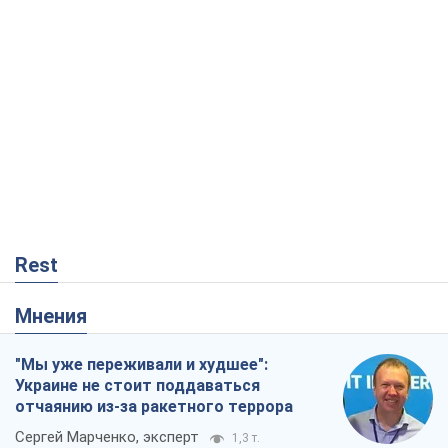
Rest
Мнения
"Мы уже переживали и худшее":
Украине не стоит поддаваться
отчаянию из-за ракетного террора
Сергей Марченко, эксперт
1,3 т.
Кремль переносит войну в тыл Европы:
под угрозой критическая логистика
Виктор Ягун
12,4 т.
Ответ на украинофобию – не
полонофобия, а сильное украинское