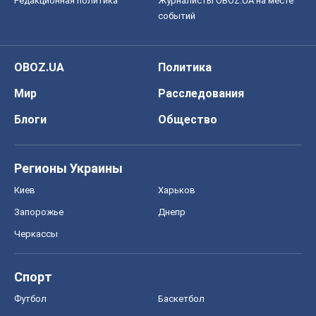
Регионы Украины
Киев
Харьков
Запорожье
Днепр
Черкассы
Спорт
Футбол
Баскетбол
Хоккей
Бокс
Формула-1
Моя школа
ГДЗ
Учебники
Онлайн уроки
ДПА
ЗНО
НМТ