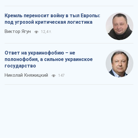
государство
Николай Княжицкий
147
Мэр Москвы внезапно захотел мира,
как становятся послом в США и новые
украинские топ-рейтинги
Александр Кирш
1,8 т.