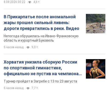
8.08.2026 00:22
4,6 т.
В Прикарпатье после аномальной
жары прошел сильный ливень:
дороги превратились в реки. Видео
Непогода обрушилась на Ивано-Франковскую
область и курортный Буковель
5 часов назад
9,0 т.
Хорватия унизила сборную России
по спортивной гимнастике,
официально не пустив на чемпионат
Европы основных спортсменов
Турнир пройдет в Загребе с 13 по 23 августа
5 часов назад
7,7 т.