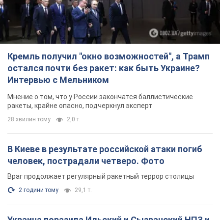
Кремль получил "окно возможностей", а Трамп
остался почти без ракет: как быть Украине?
Интервью с Мельником
Мнение о том, что у России закончатся баллистические
ракеты, крайне опасно, подчеркнул эксперт
28 хвилин тому
2,0 т.
В Киеве в результате российской атаки погиб
человек, пострадали четверо. Фото
Враг продолжает регулярный ракетный террор столицы
2 години тому
29,1 т.
Украина поразила Ильский и Сызранский НПЗ и