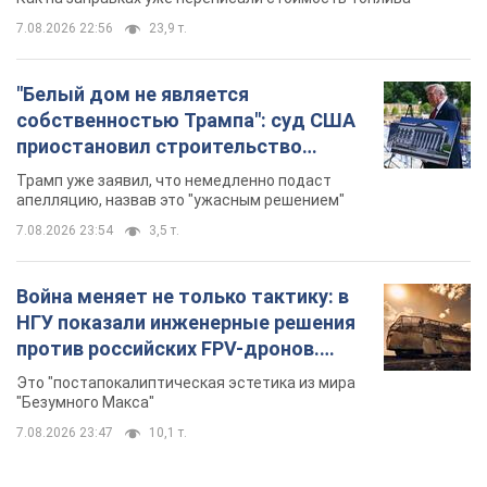
7.08.2026 22:56
23,9 т.
"Белый дом не является
собственностью Трампа": суд США
приостановил строительство
бального зала стоимостью 400 млн
Трамп уже заявил, что немедленно подаст
долларов
апелляцию, назвав это "ужасным решением"
7.08.2026 23:54
3,5 т.
Война меняет не только тактику: в
НГУ показали инженерные решения
против российских FPV-дронов.
Фото
Это "постапокалиптическая эстетика из мира
"Безумного Макса"
7.08.2026 23:47
10,1 т.