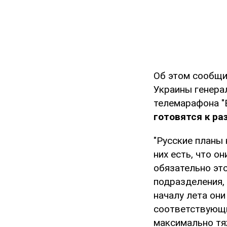
Об этом сообщи
Украины генера
телемарафона "
готовятся к р
"Русские планы 
них есть, что о
обязательно это
подразделения, 
началу лета он
соответствующи
максимально тяж