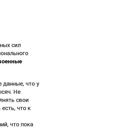
ных сил
ионального
военные
 данные, что у
ысяч. Не
лнять свои
есть, что к
ий, что пока