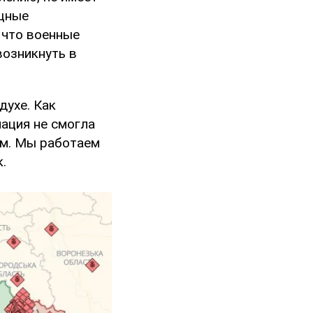
ощные
 что военные
возникнуть в
духе. Как
иация не смогла
ам. Мы работаем
.