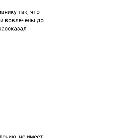
внику так, что
ли вовлечены до
 рассказал
лению, не имеет