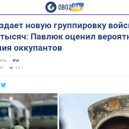
здает новую группировку войс
 тысяч: Павлюк оценил вероят
ния оккупантов
ель
War
36
6,6 т.