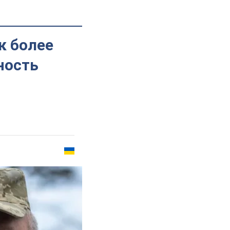
к более
ность