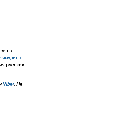
ев на
вынудила
ия русских
и
Viber
. Не