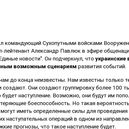
л командующий Сухопутными войсками Вооружен
л-лейтенант Александр Павлюк в эфире общенац
Единые новости". Он подчеркнул, что
украинские 
азным возможным сценариям
развития событий.
нам до конца неизвестны. Нам известны только те
ни создают. Они создают группировку более 100 т
 будет наступление. Возможно, они будут им попо
теряющие боеспособность. Но такая вероятность 
и могут иметь определенные силы для проведения
х наступательных операций в одном из направлен
кие прогнозы, что такое наступление будет.