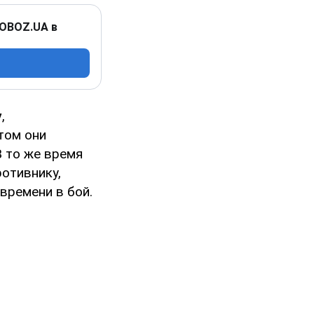
 OBOZ.UA в
у
,
етом они
В то же время
отивнику,
времени в бой.