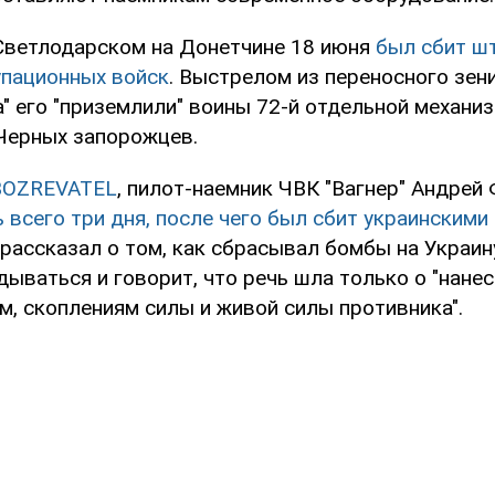
Светлодарском на Донетчине 18 июня
был сбит ш
упационных войск
. Выстрелом из переносного зен
" его "приземлили" воины 72-й отдельной механи
Черных запорожцев.
BOZREVATEL
, пилот-наемник ЧВК "Вагнер" Андрей
 всего три дня, после чего был сбит украинскими
рассказал о том, как сбрасывал бомбы на Украину
ываться и говорит, что речь шла только о "нанес
м, скоплениям силы и живой силы противника".