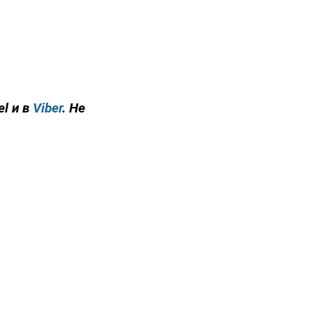
el и в
Viber
. Не