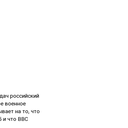
адач российский
ое военное
вает на то, что
 и что ВВС