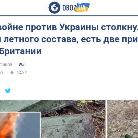
войне против Украины столкну
 летного состава, есть две пр
 Британии
тиков
War
59
12,5 т.