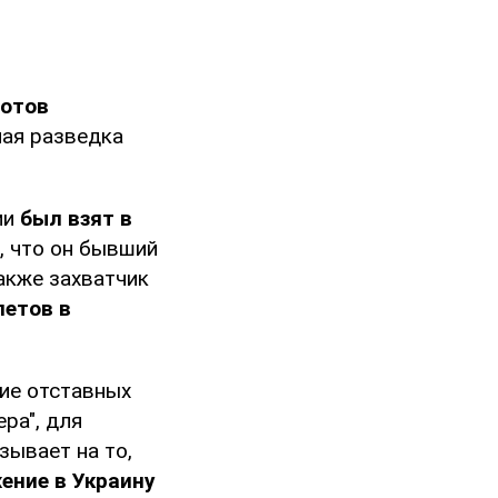
лотов
ная разведка
ми
был взят в
, что он бывший
Также захватчик
летов в
ие отставных
ра", для
зывает на то,
ение в Украину