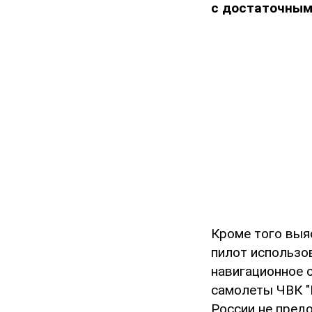
с достаточным
Кроме того выя
пилот использо
навигационное о
самолеты ЧВК "
России не пред