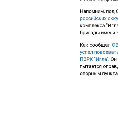
Напомним, под 
российских окк
комплекса "Игла
бригады имени 
Как сообщал
O
успел повоевать
ПЗРК "Игла".
Он 
пытается оправд
опорным пункта