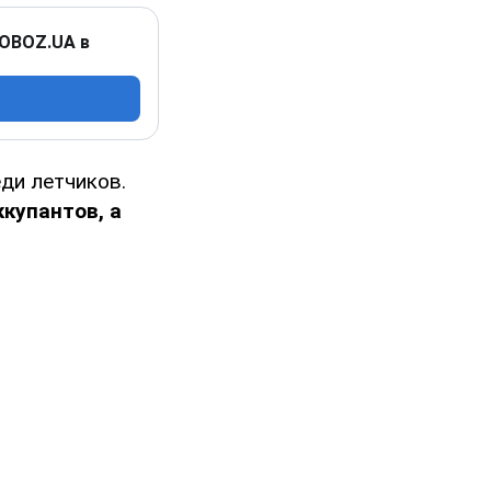
 OBOZ.UA в
ди летчиков.
купантов, а