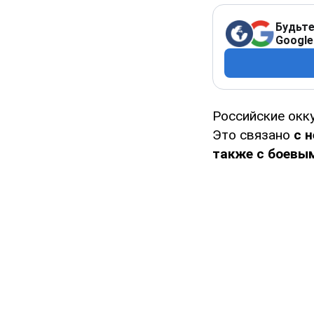
Будьте
Google
Российские окк
Это связано
с н
также с боевы