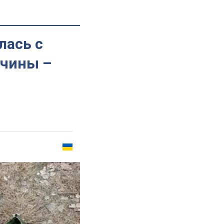
лась с
ичины –