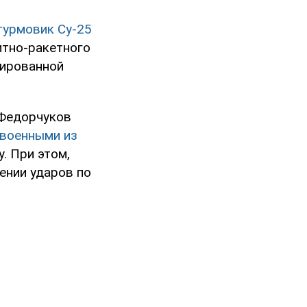
турмовик Су-25
итно-ракетного
зированной
 Федорчуков
 военными из
. При этом,
ении ударов по