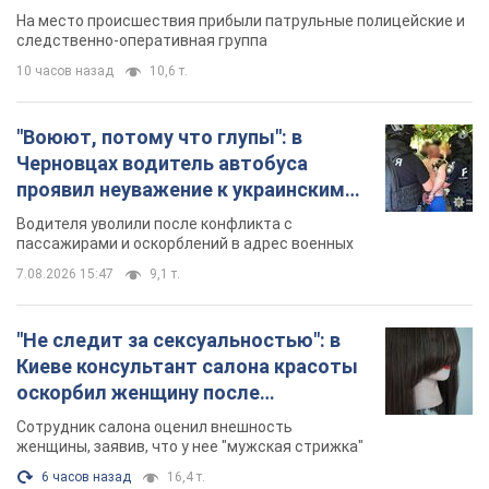
протокол. Видео
На место происшествия прибыли патрульные полицейские и
следственно-оперативная группа
10 часов назад
10,6 т.
"Воюют, потому что глупы": в
Черновцах водитель автобуса
проявил неуважение к украинским
военным и поплатился за это.
Водителя уволили после конфликта с
Видео
пассажирами и оскорблений в адрес военных
7.08.2026 15:47
9,1 т.
"Не следит за сексуальностью": в
Киеве консультант салона красоты
оскорбил женщину после
химиотерапии, разгорелся скандал.
Сотрудник салона оценил внешность
Фото
женщины, заявив, что у нее "мужская стрижка"
6 часов назад
16,4 т.