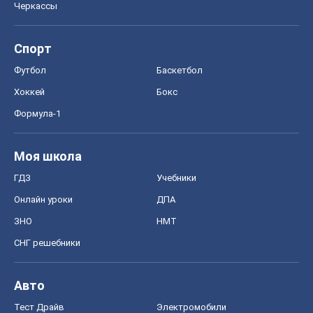
Черкассы
Спорт
Футбол
Баскетбол
Хоккей
Бокс
Формула-1
Моя школа
ГДЗ
Учебники
Онлайн уроки
ДПА
ЗНО
НМТ
СНГ решебники
Авто
Тест Драйв
Электромобили