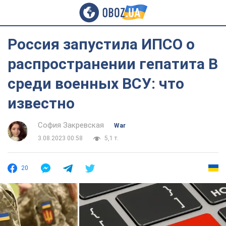
Россия запустила ИПСО о
распространении гепатита B
среди военных ВСУ: что
известно
София Закревская
War
3.08.2023 00:58
5,1 т.
20