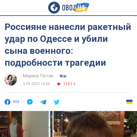
Россияне нанесли ракетный
удар по Одессе и убили
сына военного:
подробности трагедии
Марина Петик
War
3.05.2022 16:00
113,1 т.
859