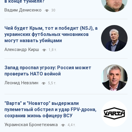
в конце туннеля?
Вадим Денисенко
30
Чей будет Крым, тот и победит (NSJ), а
украинских футбольных чиновников
могут назвать убийцами
Александр Кирш
1,8 т.
Запад проспал угрозу: Россия может
проверить НАТО войной
Леонид Невзлин
5,5 т.
"Варта" и "Новатор" выдержали
пулеметный обстрел и удар FPV-дрона,
сохранив жизнь офицеру ВСУ
Украинская Бронетехника
4,4 т.