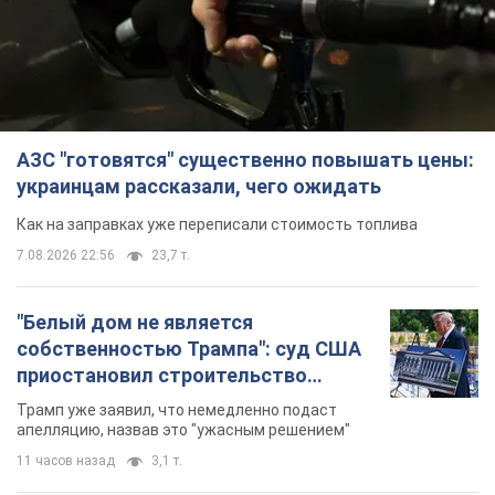
АЗС "готовятся" существенно повышать цены:
украинцам рассказали, чего ожидать
Как на заправках уже переписали стоимость топлива
7.08.2026 22:56
23,7 т.
"Белый дом не является
собственностью Трампа": суд США
приостановил строительство
бального зала стоимостью 400 млн
Трамп уже заявил, что немедленно подаст
долларов
апелляцию, назвав это "ужасным решением"
11 часов назад
3,1 т.