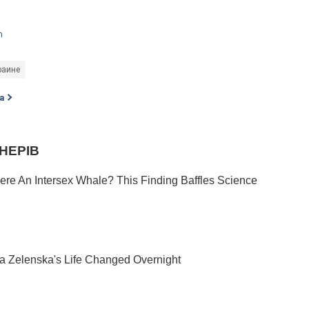
m
раине
а