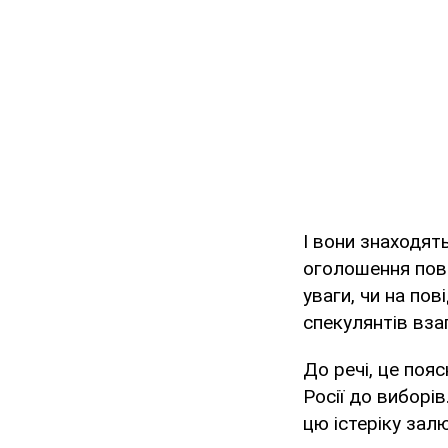
І вони знаходят
оголошення пові
уваги, чи на пов
спекулянтів взаг
До речі, це поя
Росії до виборі
цю істеріку зал