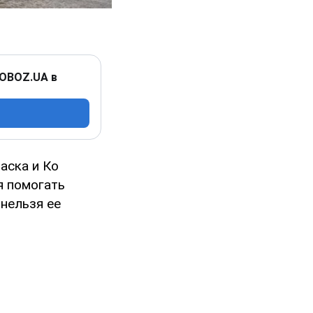
 OBOZ.UA в
аска и Ко
я помогать
 нельзя ее