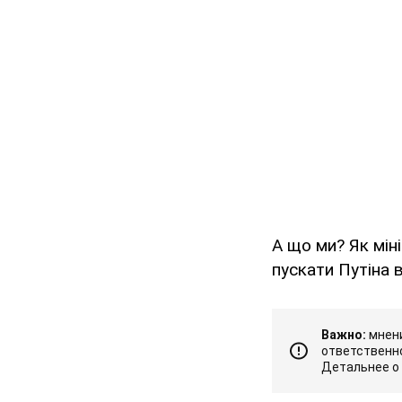
А що ми? Як міні
пускати Путіна 
Важно:
мнени
ответственно
Детальнее о