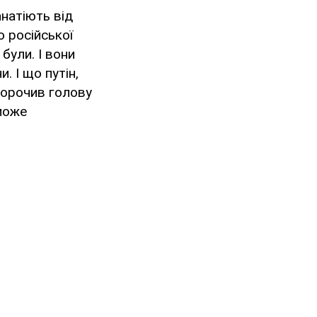
анатіють від
о російської
були. І вони
. І що путін,
 морочив голову
 може