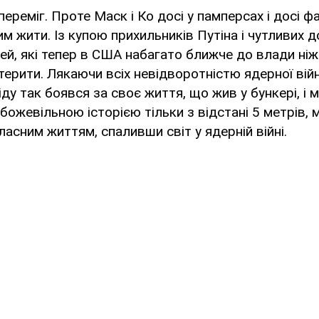
переміг. Проте Маск і Ко досі у памперсах і досі ф
цим жити. Із купою прихильників Путіна і чутливих д
й, які тепер в США набагато ближче до влади ніж 
ерити. Лякаючи всіх невідворотністю ядерної війни
іду так боявся за своє життя, що жив у бункері, і
ожевільною історією тільки з відстані 5 метрів,
асним життям, спаливши світ у ядерній війні.