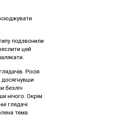
овсюджувати
 типу подзвонили
креслити цей
налякати.
глядачів. Росія
е досягнувши
и безліч
и нічого. Окрім
ні глядачі
блена тема