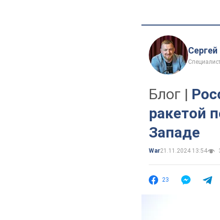
Сергей
Специалист
Блог |
Рос
ракетой п
Западе
War
21.11.2024 13:54
23