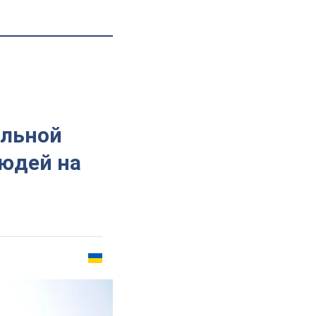
альной
людей на