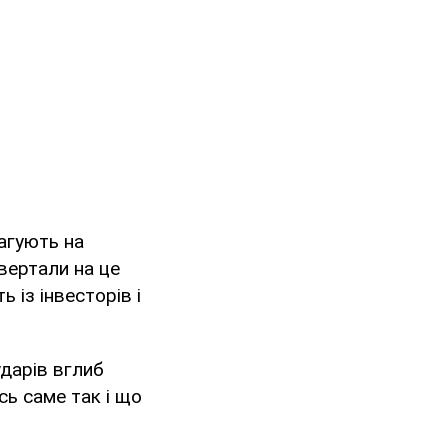
еагують на
звертали на це
 із інвесторів і
ударів вглиб
сь саме так і що