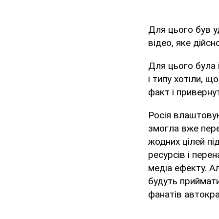
Для цього був 
відео, яке дійсн
Для цього була 
і типу хотіли, 
факт і приверну
Росія влаштовую
змогла вже пере
жодних цілей пі
ресурсів і пере
медіа ефекту. А
будуть приймати
фанатів автокра