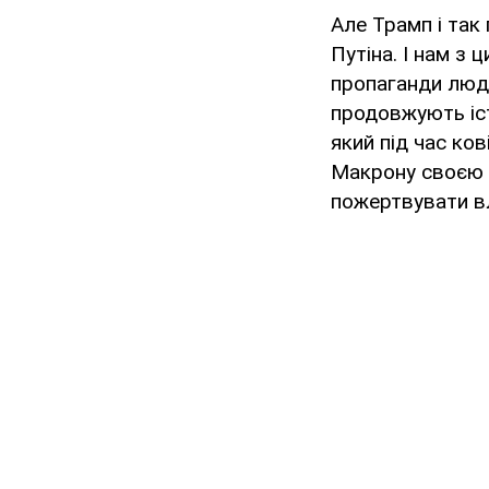
Але Трамп і так 
Путіна. І нам з 
пропаганди люде
продовжують іст
який під час ков
Макрону своєю б
пожертвувати вл