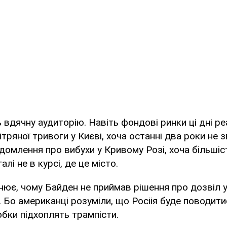
ь вдячну аудиторію. Навіть фондові ринки ці дні р
тряної тривоги у Києві, хоча останні два роки не 
ідомлення про вибухи у Кривому Розі, хоча більшість
алі не в курсі, де це місто.
снює, чому Байден не приймав рішення про дозвіл 
в. Бо американці розуміли, що Росіія буде поводити
юбки підхоплять трампісти.