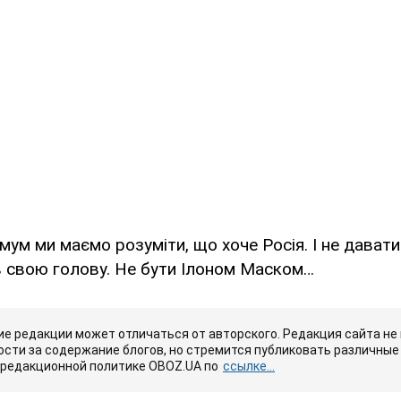
мум ми маємо розуміти, що хоче Росія. І не давати 
в свою голову. Не бути Ілоном Маском…
е редакции может отличаться от авторского. Редакция сайта не
сти за содержание блогов, но стремится публиковать различные 
 редакционной политике OBOZ.UA по
ссылке...