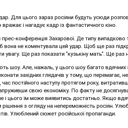
удар. Для цього зараз росіяни будуть усюди розп
о вражає і нагадує кадр із фантастичного кіно.
і прес-конференція Захарової. Де типу випадково
щоб вона не коментувала цей удар. Щоб ще раз під
ти увагу. Ще раз показати "кузькіну мать". Ще раз 
ть шоу. Але, нажаль, у цього шоу багато вдячних 
конати західних глядачів у тому, що перемагає, н
д час постійного наступу протягом року, витративш
напруживши свою економіку. По факту не досягнувш
ле і цього їм може виявитись достатньо. Якщо вдяч
 рішення з огляду на непереможність росіян. Улю
тів. Улюблений сюжет російської пропаганди.