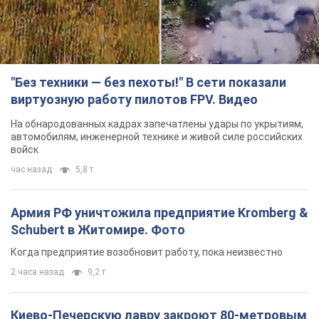
войск
час назад
5,8 т.
Армия РФ уничтожила предприятие Kromberg &
Schubert в Житомире. Фото
Когда предприятие возобновит работу, пока неизвестно
2 часа назад
9,2 т.
Киево-Печерскую лавру закроют 80-метровым
"монстром"? Почему киевские власти
отказались остановить строительство
небоскреба "московского верующего"
Какая реакция Кличко на петицию по отмене строительства
5 часов назад
61,6 т.