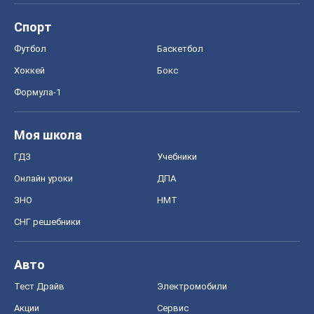
ГДЗ
Учебники
Онлайн уроки
ДПА
ЗНО
НМТ
СНГ решебники
Авто
Тест Драйв
Электромобили
Акции
Сервис
Food Oboz
Рецепты
Напитки
Диеты
Экономика