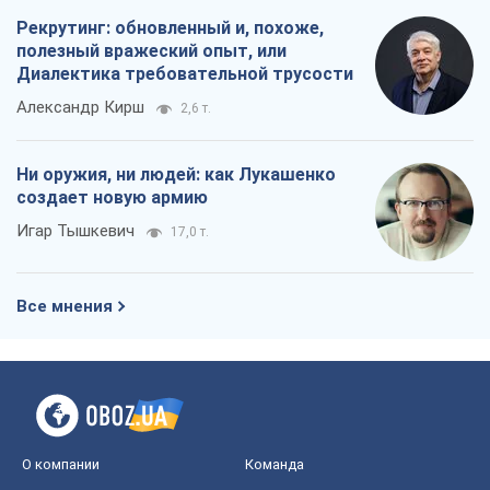
Игар Тышкевич
17,0 т.
Все мнения
О компании
Команда
Правовая информация
Политика
конфиденциальности
Реклама на сайте
Документы
Редакционная политика
Журналисты OBOZ.UA на месте
событий
OBOZ.UA
Политика