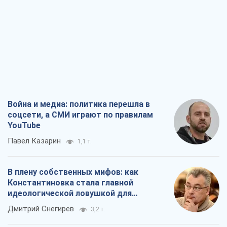
Война и медиа: политика перешла в
соцсети, а СМИ играют по правилам
YouTube
Павел Казарин
1,1 т.
В плену собственных мифов: как
Константиновка стала главной
идеологической ловушкой для
российских оккупантов
Дмитрий Снегирев
3,2 т.
Рекрутинг: обновленный и, похоже,
полезный вражеский опыт, или
Диалектика требовательной трусости
Александр Кирш
2,6 т.
Ни оружия, ни людей: как Лукашенко
создает новую армию