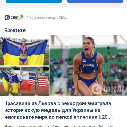
Красавица из Львова с рекордом выиграла
историческую медаль для Украины на
чемпионате мира по легкой атлетике U20.
Видео
Наша соотечественница блестяще выступила в Орегоне
8 часов назад
38,0 т.
Александру Пономареву – 53: что
известно о трех детях секс-
символа 90-х и как они выглядят
Несмотря на развитие карьеры, артист не
забывал о личном счастье