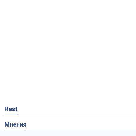
Rest
Мнения
Украинский парадокс, или Почему у
Путина ничего не получилось с
Украиной
Виталий Портников
7,3 т.
Москва выдвигает претензии Пекину:
дружба превращается в зависимость
России от Китая