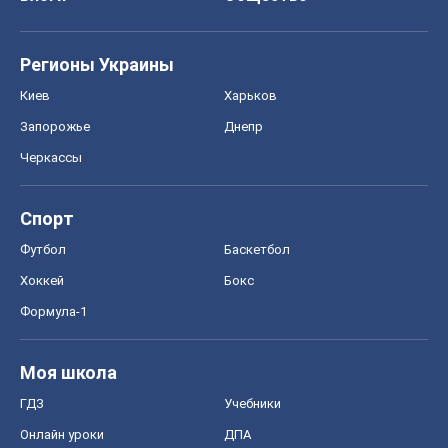
Спорт
Футбол
Баскетбол
Хоккей
Бокс
Формула-1
Моя школа
ГДЗ
Учебники
Онлайн уроки
ДПА
ЗНО
НМТ
СНГ решебники
Авто
Тест Драйв
Электромобили
Акции
Сервис