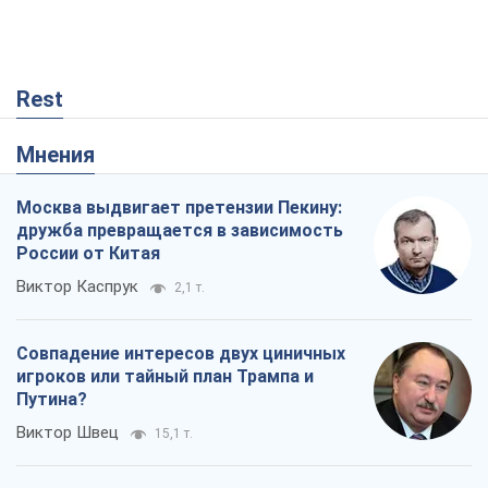
дружба превращается в зависимость
России от Китая
Виктор Каспрук
2,1 т.
Совпадение интересов двух циничных
игроков или тайный план Трампа и
Путина?
Виктор Швец
15,1 т.
В плену собственных мифов: как
Константиновка стала главной
идеологической ловушкой для
российских оккупантов
Дмитрий Снегирев
354