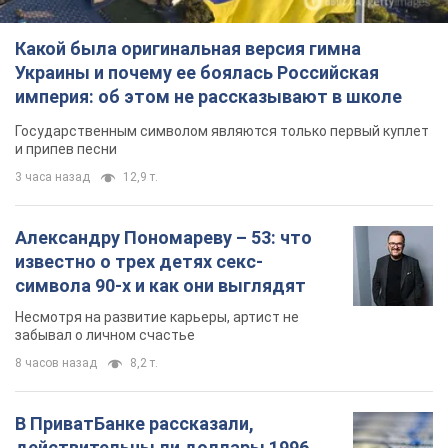
Александру Пономареву – 53: что
известно о трех детях секс-
символа 90-х и как они выглядят
Несмотря на развитие карьеры, артист не
забывал о личном счастье
8 часов назад
8,2 т.
В ПриватБанке рассказали,
действительны ли доллары 1996
года: принимают ли обменники и
банки такие купюры
Что делать, если банки и обменники не
принимают старые доллары
10 часов назад
73,4 т.