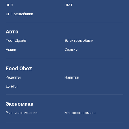
Food Oboz
Рецепты
Напитки
Диеты
Экономика
Рынки и компании
Mакроэкономика
MedOboz
Новости медицины
MAMACLUB
Шоу
Афиша
Сплетни
Красота
Мода