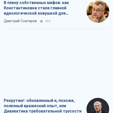
Рекрутинг: обновленный и, похоже,
полезный вражеский опыт, или
Диалектика требовательной трусости
Александр Кирш
663
Ни оружия, ни людей: как Лукашенко
создает новую армию
Игар Тышкевич
16,2 т.