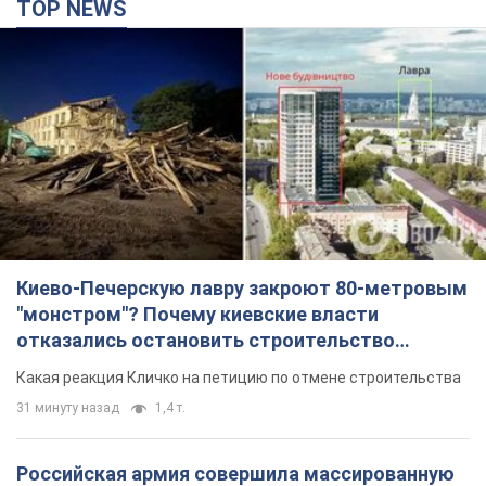
Киево-Печерскую лавру закроют 80-метровым
"монстром"? Почему киевские власти
отказались остановить строительство
небоскреба "московского верующего"
Какая реакция Кличко на петицию по отмене строительства
31 минуту назад
1,4 т.
Российская армия совершила массированную
атаку на Одессу: горела историческая часть
города, есть пострадавшие. Фото и видео
Для террора враг применил ракеты и дроны
2 часа назад
51,3 т.
«Они воюют против продовольственной
безопасности мира!» Зеленский заявил, что