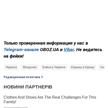
Только проверенная информация у нас в
Telegram-канале
OBOZ.UA и
Viber
. Не ведитесь
на фейки!
Украина
Феодосия
Война в Украине
Взрывы в Крыму
Окку
Редакционная политика