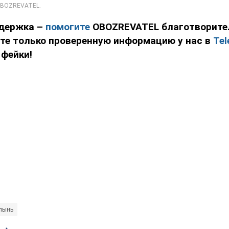
держка –
помогите
OBOZREVATEL благотворит
йте только проверенную информацию у нас в
Tel
 фейки!
лынь