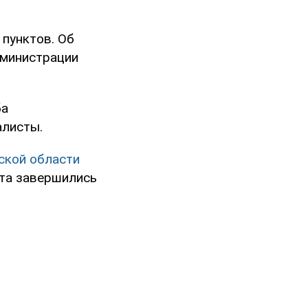
 пунктов. Об
дминистрации
ба
алисты.
ской области
рта завершились