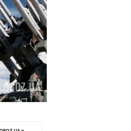
 OBOZ.UA в