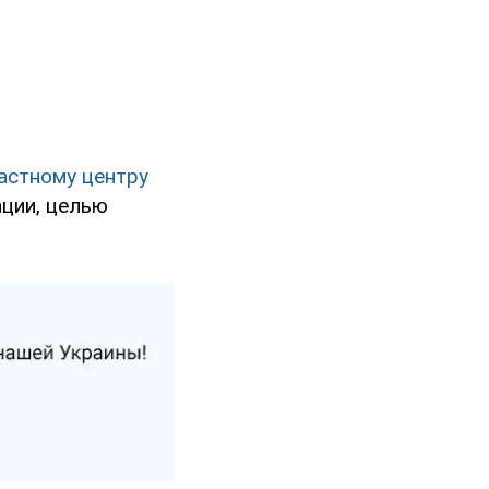
астному центру
ции, целью