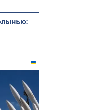
олынью: