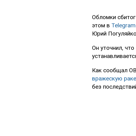
Обломки сбитого
этом в
Telegram
Юрий Погуляйко
Он уточнил, чт
устанавливаетс
Как сообщал O
вражескую раке
без последстви