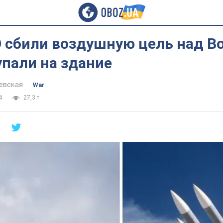
 сбили воздушную цель над В
пали на здание
евская
War
4
27,3 т.