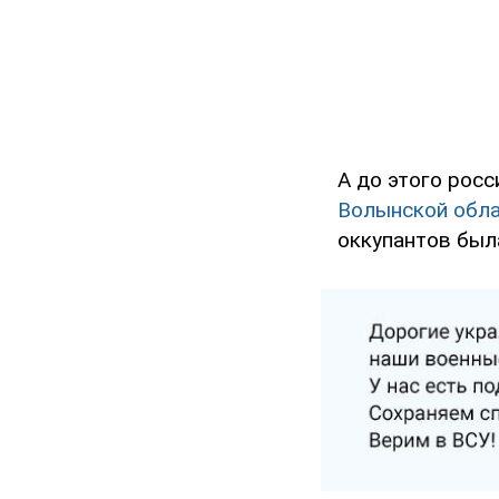
А до этого рос
Волынской обл
оккупантов была