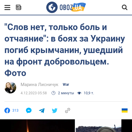
"Слов нет, только боль и
отчаяние": в боях за Украину
погиб крымчанин, ушедший
на фронт добровольцем.
Фото
Марина Лисничук
War
4.12.2023 05:58
2 минуты
10,9 т.
313