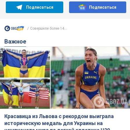
Красавица из Львова с рекордом выиграла
историческую медаль для Украины на
чемпионате мира по легкой атлетике U20.
Видео
Наша соотечественница блестяще выступила в Орегоне
8 часов назад
37,2 т.
Александру Пономареву – 53: что
известно о трех детях секс-
символа 90-х и как они выглядят