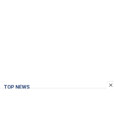
TOP NEWS
"Без техники — без пехоты!" В сети показали
виртуозную работу пилотов FPV. Видео