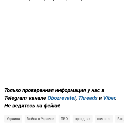
Только проверенная информация у нас в
Telegram-канале
Obozrevatel
,
Threads
и
Viber
.
Не ведитесь на фейки!
Украина
Война в Украине
ПВО
праздник
самолет
Возду