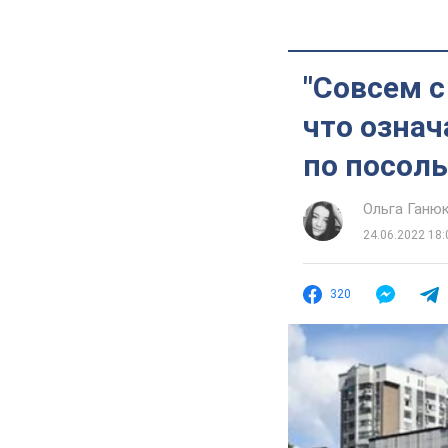
"Совсем с
что означ
по посол
Ольга Ганю
24.06.2022 18:
320