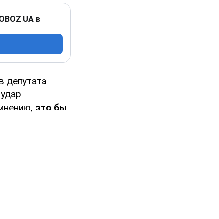
 OBOZ.UA в
в депутата
 удар
 мнению,
это бы