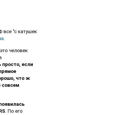
Ф все "с катушек
а.
 это человек
в
ь просто, если
 прямое
орошо, что ж
е совсем
 появилась
RS
. По его