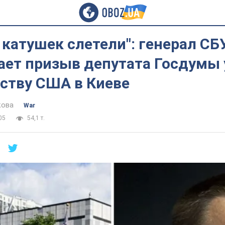
 катушек слетели": генерал СБ
ает призыв депутата Госдумы
ьству США в Киеве
кова
War
05
54,1 т.