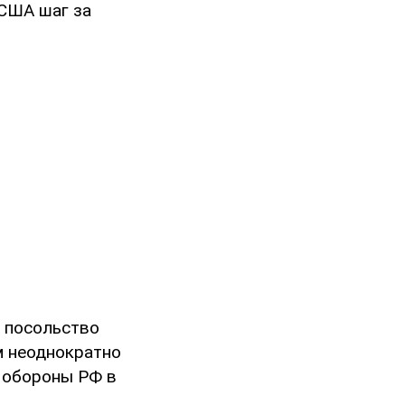
 США шаг за
в посольство
м неоднократно
м обороны РФ в