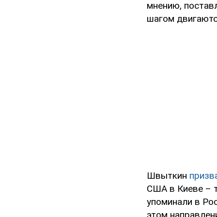
мнению, постав
шагом двигаютс
Швыткин
призв
США в Киеве – 
упоминали в Ро
этом направлени