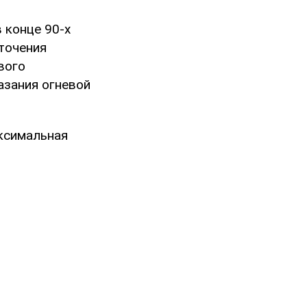
 конце 90-х
точения
вого
азания огневой
ксимальная