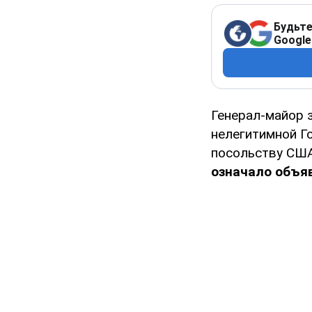
Будьте
Google
Генерал-майор 
нелегитимной Г
посольству США
означало объя