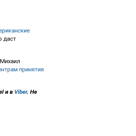
ериканские
о даст
 Михаил
ентрам принятия
el и в
Viber
. Не