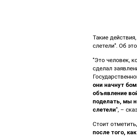
Такие действия,
слетели". Об эт
"Это человек, к
сделал заявлени
Государственной
они начнут бо
объявление вой
поделать, мы н
слетели
", – ск
Стоит отметить
после того, ка