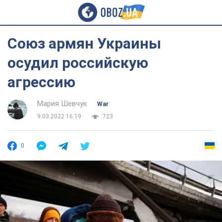
Союз армян Украины
осудил российскую
агрессию
Мария Шевчук
War
9.03.2022 16:19
723
0