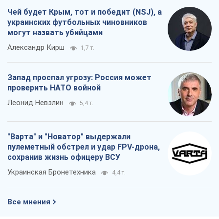
"Варта" и "Новатор" выдержали
пулеметный обстрел и удар FPV-дрона,
сохранив жизнь офицеру ВСУ
Украинская Бронетехника
4,4 т.
Все мнения
О компании
Команда
Правовая информация
Политика
конфиденциальности
Реклама на сайте
Документы
Редакционная политика
Журналисты OBOZ.UA на месте
событий