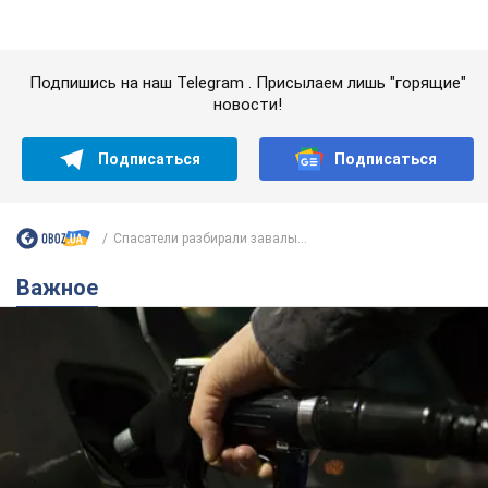
АЗС "готовятся" существенно повышать цены:
украинцам рассказали, чего ожидать
Как на заправках уже переписали стоимость топлива
7.08.2026 22:56
23,7 т.
"Белый дом не является
собственностью Трампа": суд США
приостановил строительство