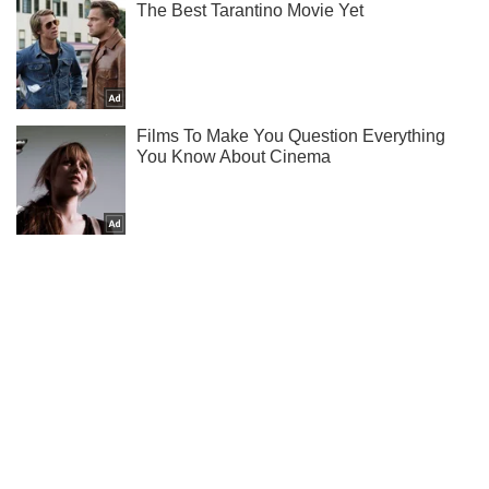
Подпишись на наш Telegram . Присылаем лишь "горящие"
новости!
Подписаться
Подписаться
Спасатели разбирали завалы...
Важное