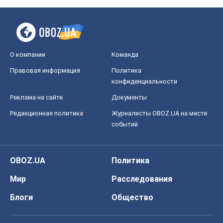
OBOZ.UA
Политика
Мир
Расследования
Блоги
Общество
Регионы Украины
Киев
Харьков
Запорожье
Днепр
Черкассы
Спорт
Футбол
Баскетбол
Хоккей
Бокс
Формула-1