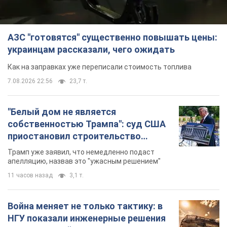
бального зала стоимостью 400 млн
Трамп уже заявил, что немедленно подаст
долларов
апелляцию, назвав это "ужасным решением"
11 часов назад
3,1 т.
Война меняет не только тактику: в
НГУ показали инженерные решения
против российских FPV-дронов.
Фото
Это "постапокалиптическая эстетика из мира
"Безумного Макса"
11 часов назад
9,7 т.