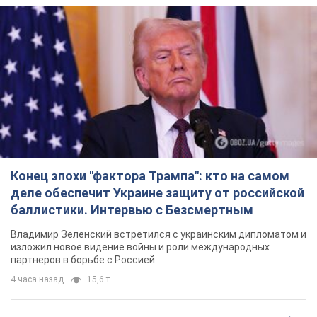
баллистики. Интервью с Безсмертным
Владимир Зеленский встретился с украинским дипломатом и
изложил новое видение войны и роли международных
партнеров в борьбе с Россией
4 часа назад
15,6 т.
В Киеве в результате российской атаки погиб
человек, пострадали четверо. Фото
Враг продолжает регулярный ракетный террор столицы
44 минуты назад
25,7 т.
В Сызрани атакован НПЗ, вспыхнул пожар:
поднялся столб черного дыма. Видео
Самарскую область всю ночь атаковали БПЛА
4 часа назад
3,0 т.