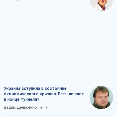
Украина вступила в состояние
экономического кризиса. Есть ли свет
в конце туннеля?
Вадим Денисенко
3
Чей будет Крым, тот и победит (NSJ), а
украинских футбольных чиновников
могут назвать убийцами
Александр Кирш
1,7 т.
Запад проспал угрозу: Россия может
проверить НАТО войной
Леонид Невзлин
5,4 т.