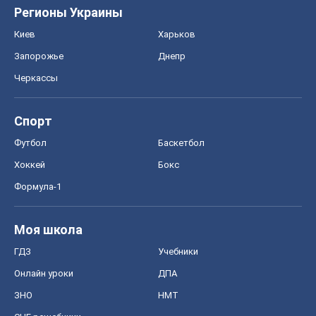
Моя школа
ГДЗ
Учебники
Онлайн уроки
ДПА
ЗНО
НМТ
СНГ решебники
Авто
Тест Драйв
Электромобили
Акции
Сервис
Food Oboz
Рецепты
Напитки
Диеты