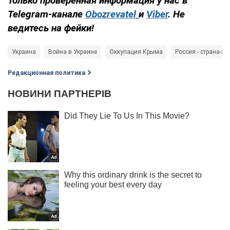
Только проверенная информация у нас в
Telegram-канале
Obozrevatel
и
Viber
. Не
ведитесь на фейки!
Украина
Война в Украине
Оккупация Крыма
Россия - страна-аг
Редакционная политика