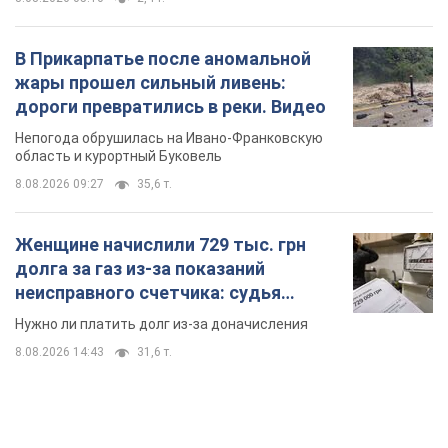
В Прикарпатье после аномальной
жары прошел сильный ливень:
дороги превратились в реки. Видео
Непогода обрушилась на Ивано-Франковскую
область и курортный Буковель
8.08.2026 09:27
35,6 т.
Женщине начислили 729 тыс. грн
долга за газ из-за показаний
неисправного счетчика: судья
вынес неожиданное решение
Нужно ли платить долг из-за доначисления
8.08.2026 14:43
31,6 т.