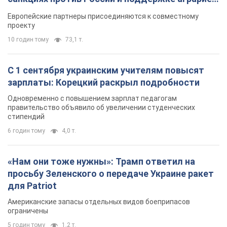
Видео
Европейские партнеры присоединяются к совместному
проекту
10 годин тому
73,1 т.
С 1 сентября украинским учителям повысят
зарплаты: Корецкий раскрыл подробности
Одновременно с повышением зарплат педагогам
правительство объявило об увеличении студенческих
стипендий
6 годин тому
4,0 т.
«Нам они тоже нужны»: Трамп ответил на
просьбу Зеленского о передаче Украине ракет
для Patriot
Американские запасы отдельных видов боеприпасов
ограничены
5 годин тому
1,2 т.