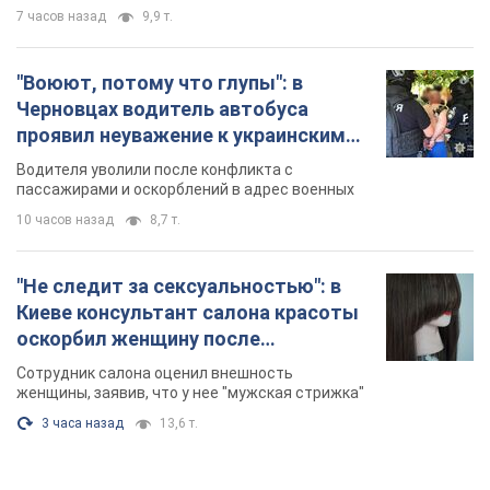
7 часов назад
9,9 т.
"Воюют, потому что глупы": в
Черновцах водитель автобуса
проявил неуважение к украинским
военным и поплатился за это.
Водителя уволили после конфликта с
Видео
пассажирами и оскорблений в адрес военных
10 часов назад
8,7 т.
"Не следит за сексуальностью": в
Киеве консультант салона красоты
оскорбил женщину после
химиотерапии, разгорелся скандал.
Сотрудник салона оценил внешность
Фото
женщины, заявив, что у нее "мужская стрижка"
3 часа назад
13,6 т.